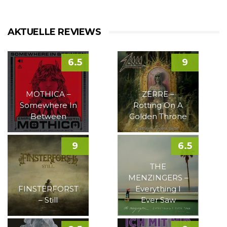
AKTUELLE REVIEWS
6.5
9
MOTHICA –
ZERRE –
Somewhere In
Rotting On A
Between
Golden Throne
9
6.5
THE
MENZINGERS –
FINSTERFORST
Everything I
– Still
Ever Saw