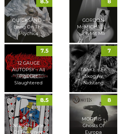
8.5
8
QUICKSAND –
GORDON
Bring On The
McMICHAEL –
Psychics
Ich Mit Mir
7.5
7
12 GAUGE
AUTOPSY – All
TAAKE – En
Pigs Get
Skog Av
Slaughtered
Nidstang
8.5
8
MORTIIS –
NOI!SE – Fate
Ghosts Of
Of The Union
Europa