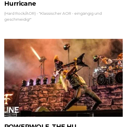
Hurricane
(Hard Rock/AOR) - "Klassischer AOR - eingängig und
geschmeidig!"
POWERWOLF, THE HU,