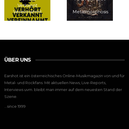
Verkannt
–
Vereinnahmt
Metalmorphosis
ÜBER UNS
Earshot ist ein österreichisches Online-Musikmagazin von und für
Metal- und Rockfans. Mit aktuellen News, Live-Reports,
Interviews uvm. bleibt man immer auf dem neuesten Stand der
Szene.
…since 1999