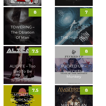
8
7
TOWERING –
The Oblation
Of Man
THE HU – Hun
7.5
8
ALICATE – Too
FUCKED UP –
Bad To Be
Year Of The
Good
Monkey
7.5
8
MICHAEL
BEHRENDT –
Verhört
MASTERPLAN