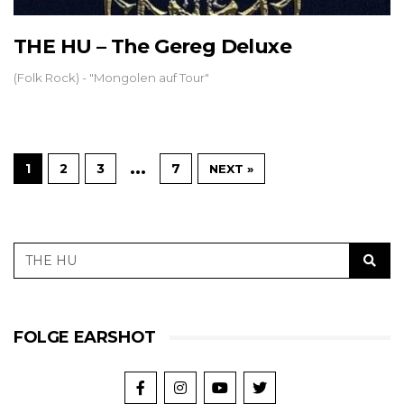
THE HU – The Gereg Deluxe
(Folk Rock) - "Mongolen auf Tour"
…
1
2
3
7
NEXT »
FOLGE EARSHOT