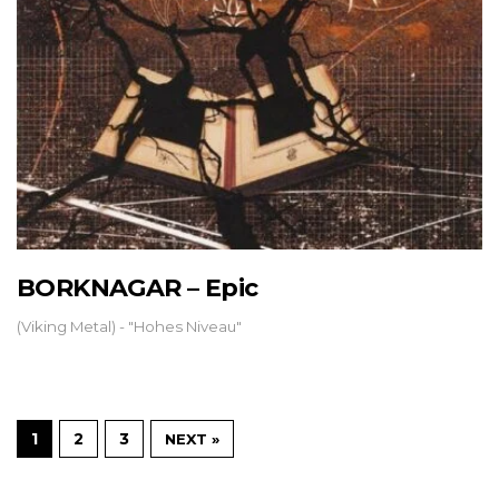
BORKNAGAR – Epic
(Viking Metal) - "Hohes Niveau"
1
2
3
NEXT »