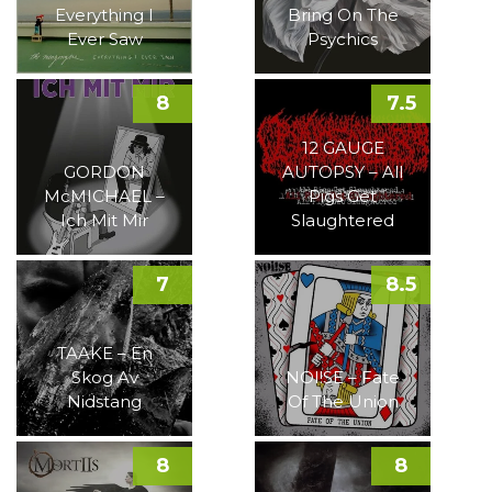
Everything I
Bring On The
Ever Saw
Psychics
8
7.5
12 GAUGE
GORDON
AUTOPSY – All
McMICHAEL –
Pigs Get
Ich Mit Mir
Slaughtered
7
8.5
TAAKE – En
Skog Av
NOI!SE – Fate
Nidstang
Of The Union
8
8