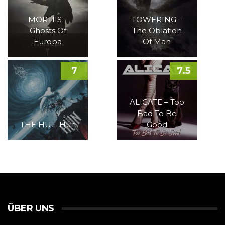
MORTIIS –
TOWERING –
Ghosts Of
The Oblation
Europa
Of Man
7
7.5
ALICATE – Too
Bad To Be
THE HU – Hun
Good
ÜBER UNS