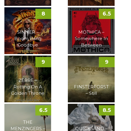
8
6.5
SINNER –
MOTHICA –
Boom Bang
Somewhere In
Goodbye
Between
9
9
ZERRE –
Rotting On A
FINSTERFORST
Golden Throne
– Still
6.5
8.5
THE
MENZINGERS –
QUICKSAND –