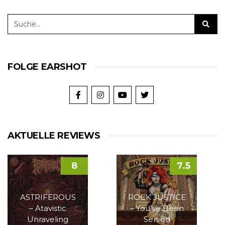
FOLGE EARSHOT
AKTUELLE REVIEWS
8
7.5
ASTRIFEROUS
ROCK JUSTICE
– Atavistic
– You’ve Been
Unraveling
Served