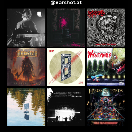
@
earshot.at