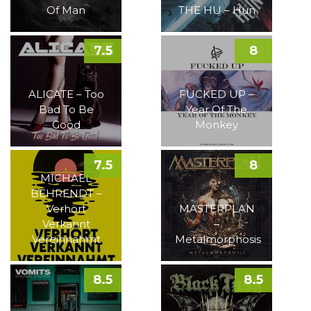
Of Man
THE HU – Hun
7.5
8
ALICATE – Too
FUCKED UP –
Bad To Be
Year Of The
Good
Monkey
7.5
8
MICHAEL
BEHRENDT –
Verhört
MASTERPLAN
Verkannt
–
Vereinnahmt
Metalmorphosis
8.5
8.5