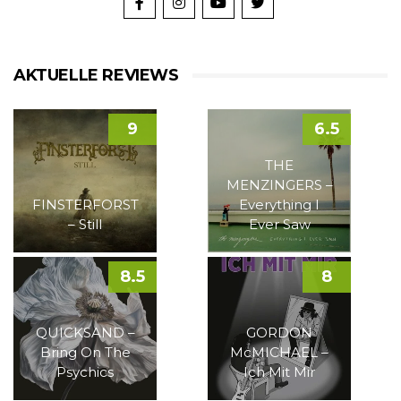
AKTUELLE REVIEWS
9
6.5
THE
MENZINGERS –
FINSTERFORST
Everything I
– Still
Ever Saw
8.5
8
QUICKSAND –
GORDON
Bring On The
McMICHAEL –
Psychics
Ich Mit Mir