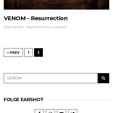
VENOM – Resurrection
(NWOBHM) - "Back from the Undead"
1
2
« PREV
FOLGE EARSHOT