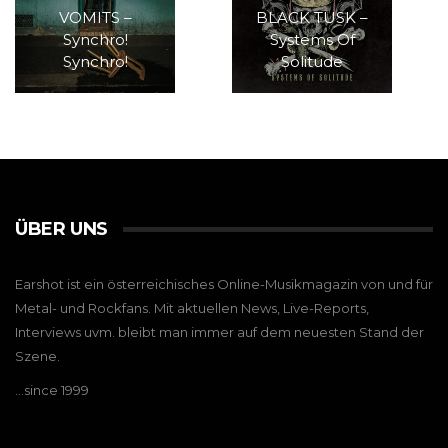
VOMITS –
BLACK TUSK –
Synchro!
Systems Of
Synchro!
Solitude
ÜBER UNS
Earshot ist ein österreichisches Online-Musikmagazin von und für
Metal- und Rockfans. Mit aktuellen News, Live-Reports,
Interviews uvm. bleibt man immer auf dem neuesten Stand der
Szene.
…since 1999