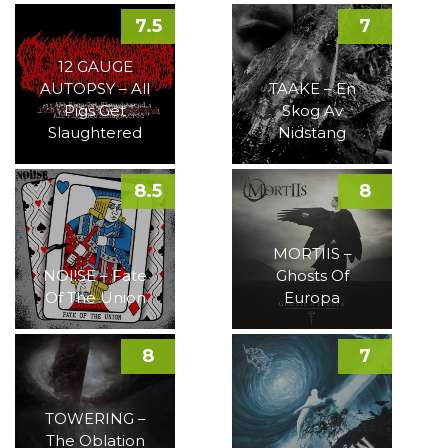
7.5
7
12 GAUGE
AUTOPSY – All
TAAKE – En
Pigs Get
Skog Av
Slaughtered
Nidstang
8.5
8
MORTIIS –
NOI!SE – Fate
Ghosts Of
Of The Union
Europa
8
7
TOWERING –
The Oblation