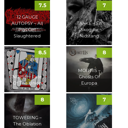
7.5
7
12 GAUGE
AUTOPSY – All
TAAKE – En
Pigs Get
Skog Av
Slaughtered
Nidstang
8.5
8
MORTIIS –
NOI!SE – Fate
Ghosts Of
Of The Union
Europa
8
7
TOWERING –
The Oblation