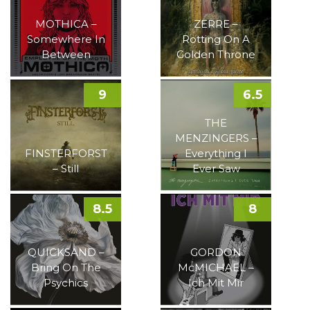
MOTHICA –
ZERRE –
Somewhere In
Rotting On A
Between
Golden Throne
9
6.5
THE
MENZINGERS –
FINSTERFORST
Everything I
– Still
Ever Saw
8.5
8
QUICKSAND –
GORDON
Bring On The
McMICHAEL –
Psychics
Ich Mit Mir