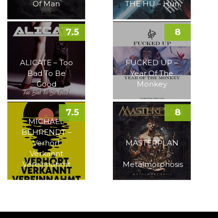
Of Man
THE HU – Hun
7.5
8
ALICATE – Too
FUCKED UP –
Bad To Be
Year Of The
Good
Monkey
7.5
8
MICHAEL
BEHRENDT –
Verhört
MASTERPLAN
Verkannt
–
Vereinnahmt
Metalmorphosis