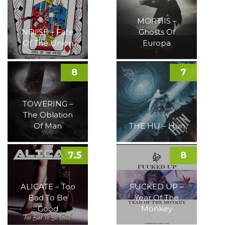
MORTIIS –
NOI!SE – Fate
Ghosts Of
Of The Union
Europa
8
7
TOWERING –
The Oblation
Of Man
THE HU – Hun
7.5
8
ALICATE – Too
FUCKED UP –
Bad To Be
Year Of The
Good
Monkey