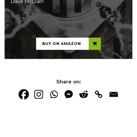
Dave McClain
...
BUY ON AMAZON
Share on: