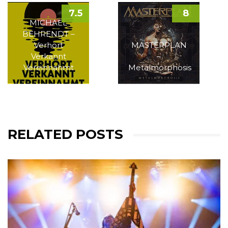
7.5
8
MICHAEL
BEHRENDT –
Verhört
MASTERPLAN
Verkannt
–
Vereinnahmt
Metalmorphosis
RELATED POSTS