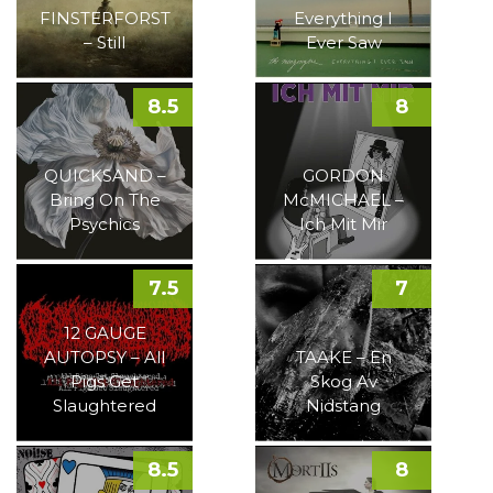
FINSTERFORST
Everything I
– Still
Ever Saw
8.5
8
QUICKSAND –
GORDON
Bring On The
McMICHAEL –
Psychics
Ich Mit Mir
7.5
7
12 GAUGE
AUTOPSY – All
TAAKE – En
Pigs Get
Skog Av
Slaughtered
Nidstang
8.5
8