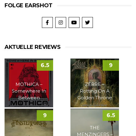
FOLGE EARSHOT
AKTUELLE REVIEWS
6.5
9
MOTHICA –
ZERRE –
Somewhere In
Rotting On A
Between
Golden Throne
9
6.5
THE
MENZINGERS –