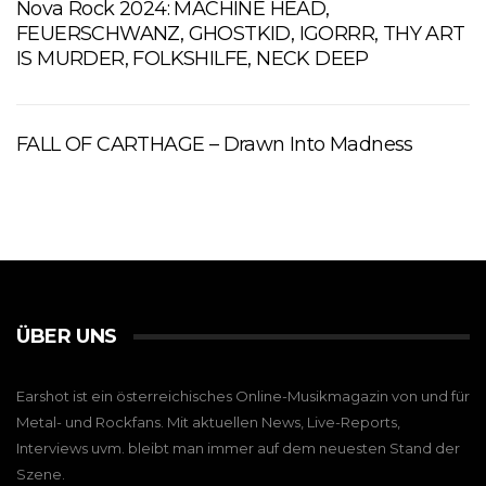
Nova Rock 2024: MACHINE HEAD,
FEUERSCHWANZ, GHOSTKID, IGORRR, THY ART
IS MURDER, FOLKSHILFE, NECK DEEP
FALL OF CARTHAGE – Drawn Into Madness
ÜBER UNS
Earshot ist ein österreichisches Online-Musikmagazin von und für
Metal- und Rockfans. Mit aktuellen News, Live-Reports,
Interviews uvm. bleibt man immer auf dem neuesten Stand der
Szene.