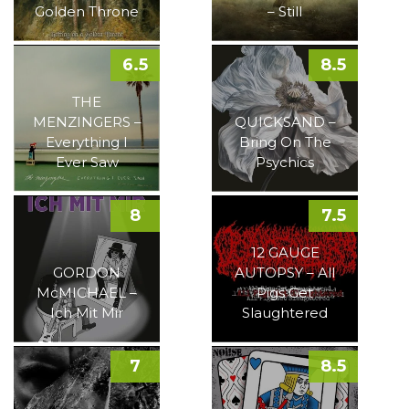
Golden Throne
– Still
6.5
8.5
THE
MENZINGERS –
QUICKSAND –
Everything I
Bring On The
Ever Saw
Psychics
8
7.5
12 GAUGE
GORDON
AUTOPSY – All
McMICHAEL –
Pigs Get
Ich Mit Mir
Slaughtered
7
8.5