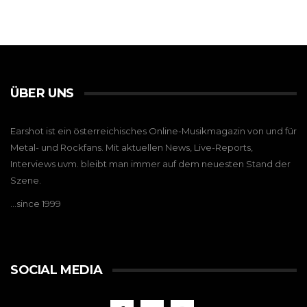
ÜBER UNS
Earshot ist ein österreichisches Online-Musikmagazin von und für
Metal- und Rockfans. Mit aktuellen News, Live-Reports,
Interviews uvm. bleibt man immer auf dem neuesten Stand der
Szene.
…since 1999
SOCIAL MEDIA