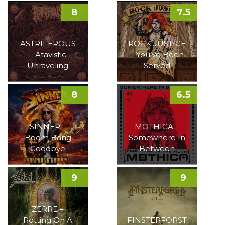
8
7.5
ASTRIFEROUS
ROCK JUSTICE
– Atavistic
– You’ve Been
Unraveling
Served
8
6.5
SINNER –
MOTHICA –
Boom Bang
Somewhere In
Goodbye
Between
9
9
ZERRE –
Rotting On A
FINSTERFORST