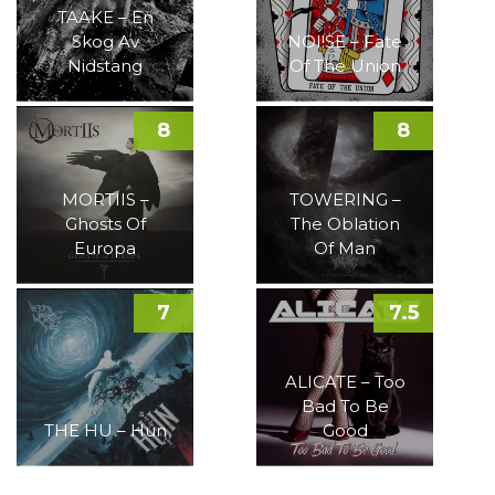
TAAKE – En
Skog Av
NOI!SE – Fate
Nidstang
Of The Union
8
8
MORTIIS –
TOWERING –
Ghosts Of
The Oblation
Europa
Of Man
7
7.5
ALICATE – Too
Bad To Be
THE HU – Hun
Good