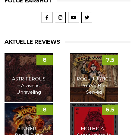
FOLGE EARSHOT
AKTUELLE REVIEWS
8
7.5
ASTRIFEROUS
ROCK JUSTICE
– Atavistic
– You’ve Been
Unraveling
Served
8
6.5
SINNER –
MOTHICA –