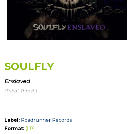
SOULFLY
Enslaved
(Tribal-Thrash)
Label:
Roadrunner Records
Format:
(LP)