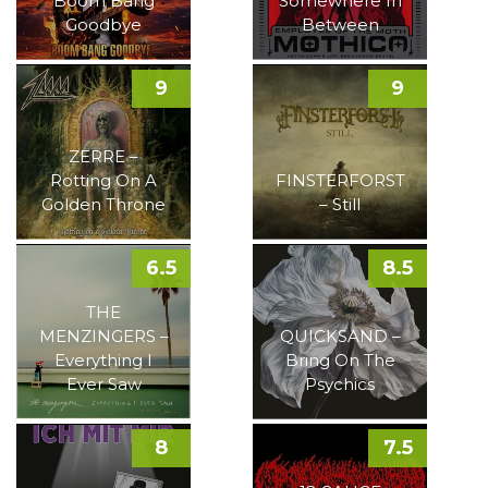
Boom Bang
Somewhere In
Goodbye
Between
9
9
ZERRE –
Rotting On A
FINSTERFORST
Golden Throne
– Still
6.5
8.5
THE
MENZINGERS –
QUICKSAND –
Everything I
Bring On The
Ever Saw
Psychics
8
7.5