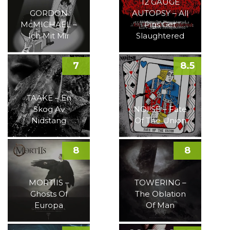
12 GAUGE
GORDON
AUTOPSY – All
McMICHAEL –
Pigs Get
Ich Mit Mir
Slaughtered
7
8.5
TAAKE – En
Skog Av
NOI!SE – Fate
Nidstang
Of The Union
8
8
MORTIIS –
TOWERING –
Ghosts Of
The Oblation
Europa
Of Man