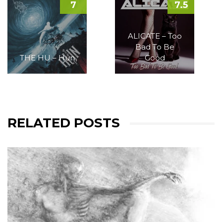
7
7.5
ALICATE – Too
Bad To Be
THE HU – Hun
Good
RELATED POSTS