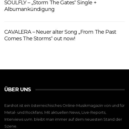
SOULFLY – „Storm The Gates“ Single +
Albumankündigung
CAVALERA – Neuer alter Song „From The Past
Comes The Storms“ out now!
ÜBER UNS
Earshot ist ein österreichisches Online-Musikmagazin von und für
Metal- und Rockfans. Mit aktuellen News, Live-Reports,
Interviews uvm. bleibt man immer auf dem neuesten Stand der
Szene.