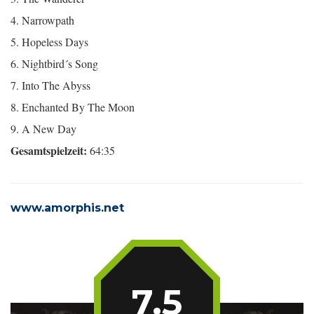
4. Narrowpath
5. Hopeless Days
6. Nightbird´s Song
7. Into The Abyss
8. Enchanted By The Moon
9. A New Day
Gesamtspielzeit:
64:35
www.amorphis.net
7.5