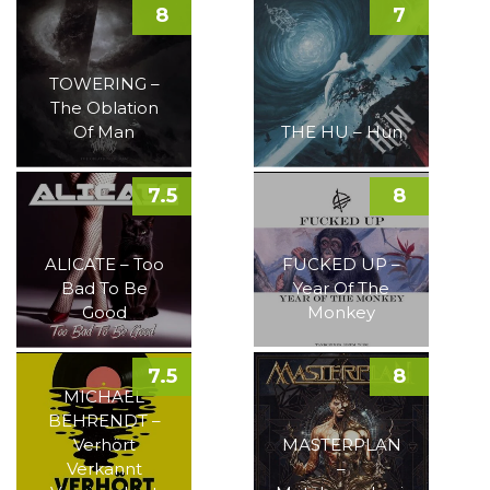
8
7
TOWERING –
The Oblation
Of Man
THE HU – Hun
7.5
8
ALICATE – Too
FUCKED UP –
Bad To Be
Year Of The
Good
Monkey
7.5
8
MICHAEL
BEHRENDT –
Verhört
MASTERPLAN
Verkannt
–