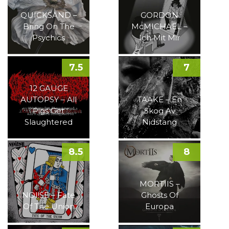
QUICKSAND –
GORDON
Bring On The
McMICHAEL –
Psychics
Ich Mit Mir
7.5
7
12 GAUGE
AUTOPSY – All
TAAKE – En
Pigs Get
Skog Av
Slaughtered
Nidstang
8.5
8
MORTIIS –
NOI!SE – Fate
Ghosts Of
Of The Union
Europa