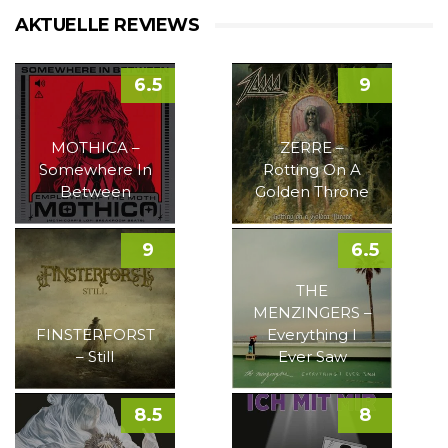
AKTUELLE REVIEWS
6.5
9
MOTHICA –
ZERRE –
Somewhere In
Rotting On A
Between
Golden Throne
9
6.5
THE
MENZINGERS –
FINSTERFORST
Everything I
– Still
Ever Saw
8.5
8