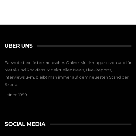
ÜBER UNS
Earshot ist ein österreichisches Online-Musikmagazin von und für
Metal- und Rockfans. Mit aktuellen News, Live-Reports,
Interviews uvm. bleibt man immer auf dem neuesten Stand der
Szene.
…since 1999
SOCIAL MEDIA