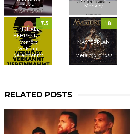
Good
Monkey
7.5
8
MICHAEL
BEHRENDT –
Verhört
MASTERPLAN
Verkannt
–
Vereinnahmt
Metalmorphosis
RELATED POSTS