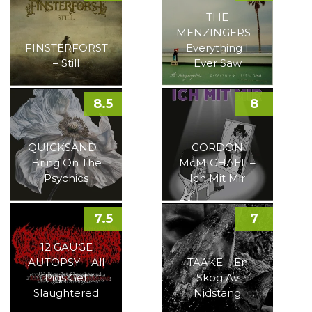
THE
MENZINGERS –
FINSTERFORST
Everything I
– Still
Ever Saw
8.5
8
QUICKSAND –
GORDON
Bring On The
McMICHAEL –
Psychics
Ich Mit Mir
7.5
7
12 GAUGE
AUTOPSY – All
TAAKE – En
Pigs Get
Skog Av
Slaughtered
Nidstang