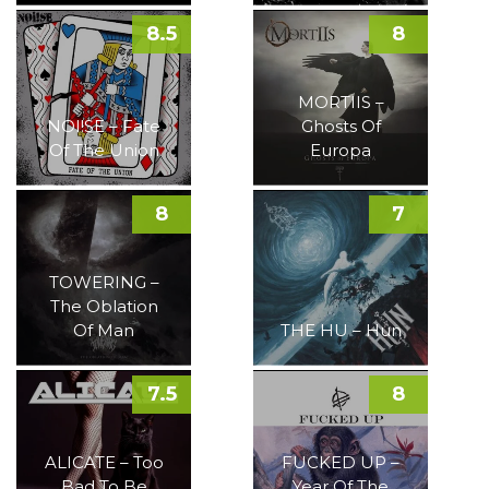
8.5
8
MORTIIS –
NOI!SE – Fate
Ghosts Of
Of The Union
Europa
8
7
TOWERING –
The Oblation
Of Man
THE HU – Hun
7.5
8
ALICATE – Too
FUCKED UP –
Bad To Be
Year Of The