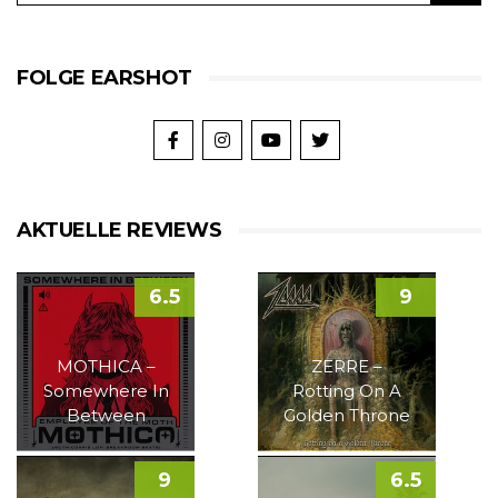
FOLGE EARSHOT
AKTUELLE REVIEWS
6.5
9
MOTHICA –
ZERRE –
Somewhere In
Rotting On A
Between
Golden Throne
9
6.5