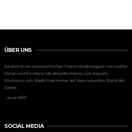
ÜBER UNS
Earshot ist ein österreichisches Online-Musikmagazin von und für
Metal- und Rockfans. Mit aktuellen News, Live-Reports,
Interviews uvm. bleibt man immer auf dem neuesten Stand der
Szene.
…since 1999
SOCIAL MEDIA