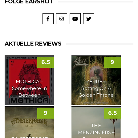
FOLGE EARSHOT
AKTUELLE REVIEWS
6.5
9
MOTHICA –
ZERRE –
Somewhere In
Rotting On A
Between
Golden Throne
9
6.5
THE
MENZINGERS –