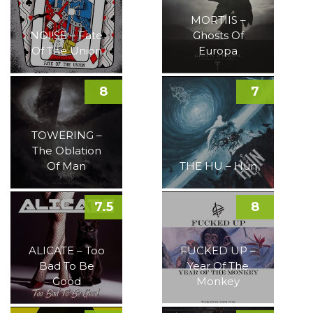
MORTIIS –
NOI!SE – Fate
Ghosts Of
Of The Union
Europa
8
7
TOWERING –
The Oblation
Of Man
THE HU – Hun
7.5
8
ALICATE – Too
FUCKED UP –
Bad To Be
Year Of The
Good
Monkey