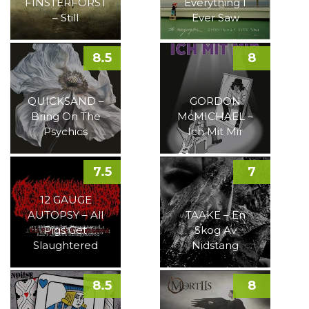
FINSTERFORST
Everything I
– Still
Ever Saw
8.5
8
QUICKSAND –
GORDON
Bring On The
McMICHAEL –
Psychics
Ich Mit Mir
7.5
7
12 GAUGE
AUTOPSY – All
TAAKE – En
Pigs Get
Skog Av
Slaughtered
Nidstang
8.5
8