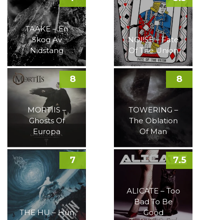
TAAKE – En
Skog Av
NOI!SE – Fate
Nidstang
Of The Union
8
8
MORTIIS –
TOWERING –
Ghosts Of
The Oblation
Europa
Of Man
7
7.5
ALICATE – Too
Bad To Be
THE HU – Hun
Good