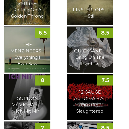
ZERRE –
Rotting On A
FINSTERFORST
Golden Throne
– Still
6.5
8.5
THE
MENZINGERS –
QUICKSAND –
Everything I
Bring On The
Ever Saw
Psychics
8
7.5
12 GAUGE
GORDON
AUTOPSY – All
McMICHAEL –
Pigs Get
Ich Mit Mir
Slaughtered
7
8.5