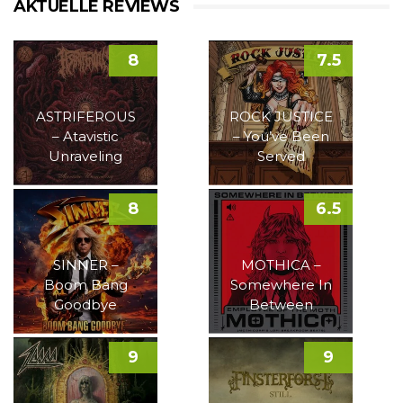
AKTUELLE REVIEWS
8
7.5
ASTRIFEROUS
ROCK JUSTICE
– Atavistic
– You’ve Been
Unraveling
Served
8
6.5
SINNER –
MOTHICA –
Boom Bang
Somewhere In
Goodbye
Between
9
9