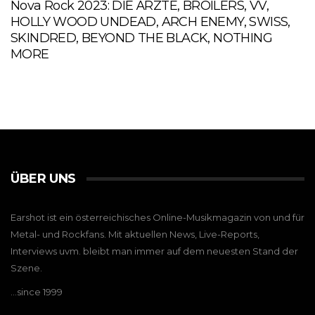
Nova Rock 2023: DIE ÄRZTE, BROILERS, VV,
HOLLY WOOD UNDEAD, ARCH ENEMY, SWISS,
SKINDRED, BEYOND THE BLACK, NOTHING
MORE
ÜBER UNS
Earshot ist ein österreichisches Online-Musikmagazin von und für
Metal- und Rockfans. Mit aktuellen News, Live-Reports,
Interviews uvm. bleibt man immer auf dem neuesten Stand der
Szene.
…since 1999