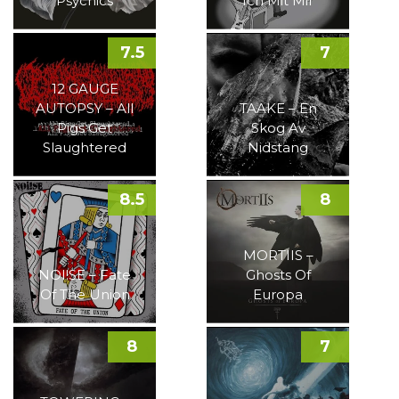
Psychics
Ich Mit Mir
7.5
7
12 GAUGE
AUTOPSY – All
TAAKE – En
Pigs Get
Skog Av
Slaughtered
Nidstang
8.5
8
MORTIIS –
NOI!SE – Fate
Ghosts Of
Of The Union
Europa
8
7