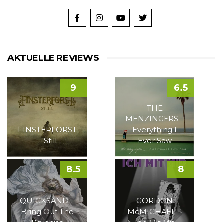
AKTUELLE REVIEWS
9
6.5
THE
MENZINGERS –
FINSTERFORST
Everything I
– Still
Ever Saw
8.5
8
QUICKSAND –
GORDON
Bring Out The
McMICHAEL –