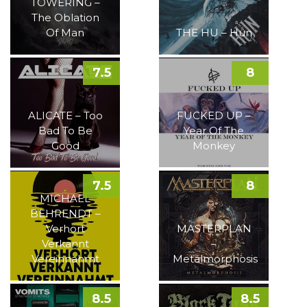
TOWERING –
The Oblation
Of Man
THE HU – Hun
7.5
8
ALICATE – Too
FUCKED UP –
Bad To Be
Year Of The
Good
Monkey
7.5
8
MICHAEL
BEHRENDT –
Verhört
MASTERPLAN
Verkannt
–
Vereinnahmt
Metalmorphosis
8.5
8.5