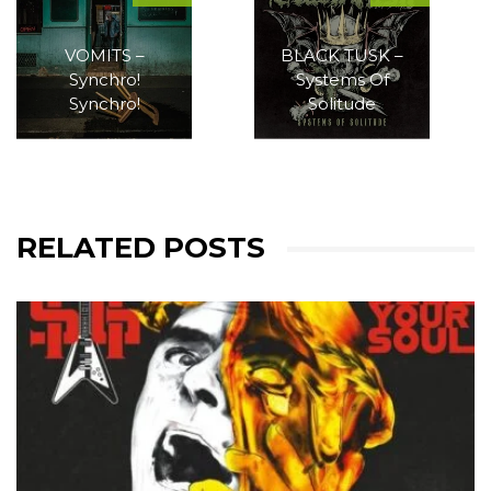
VOMITS –
BLACK TUSK –
Synchro!
Systems Of
Synchro!
Solitude
RELATED POSTS