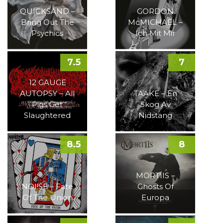
QUICKSAND –
GORDON
Bring Out The
McMICHAEL –
Psychics
Ich Mit Mir
7.5
7
12 GAUGE
AUTOPSY – All
TAAKE – En
Pigs Get
Skog Av
Slaughtered
Nidstang
8.5
8
MORTIIS –
NOI!SE – Fate
Ghosts Of
Of The Union
Europa