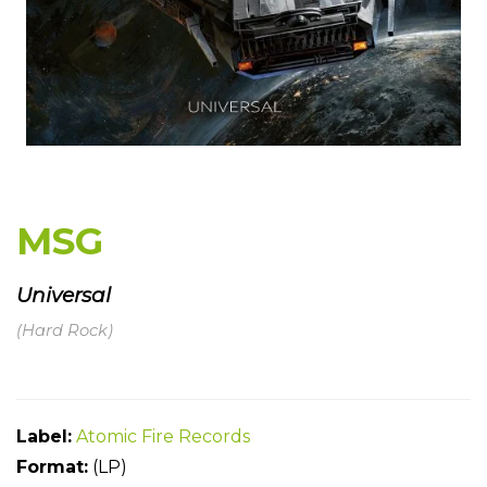
MSG
Universal
(Hard Rock)
Label:
Atomic Fire Records
Format:
(LP)