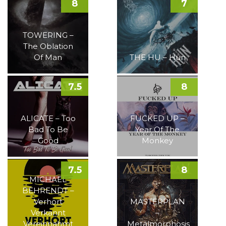
8
7
TOWERING –
The Oblation
Of Man
THE HU – Hun
7.5
8
ALICATE – Too
FUCKED UP –
Bad To Be
Year Of The
Good
Monkey
7.5
8
MICHAEL
BEHRENDT –
Verhört
MASTERPLAN
Verkannt
–
Vereinnahmt
Metalmorphosis