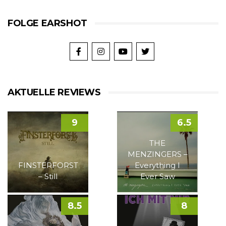
FOLGE EARSHOT
AKTUELLE REVIEWS
9
6.5
THE
MENZINGERS –
FINSTERFORST
Everything I
– Still
Ever Saw
8.5
8