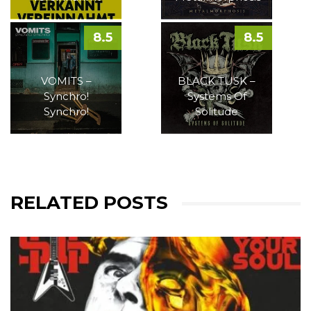
8.5
8.5
VOMITS –
BLACK TUSK –
Synchro!
Systems Of
Synchro!
Solitude
RELATED POSTS