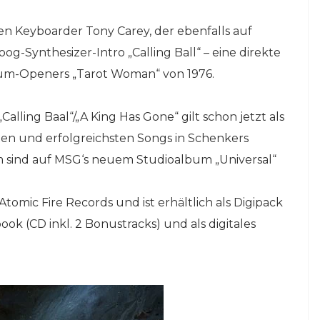
 Keyboarder Tony Carey, der ebenfalls auf
oog-Synthesizer-Intro „Calling Ball“ – eine direkte
lbum-Openers „Tarot Woman“ von 1976.
ling Baal“/„A King Has Gone“ gilt schon jetzt als
gsten und erfolgreichsten Songs in Schenkers
m sind auf MSG‘s neuem Studioalbum „Universal“
Atomic Fire Records und ist erhältlich als Digipack
book (CD inkl. 2 Bonustracks) und als digitales