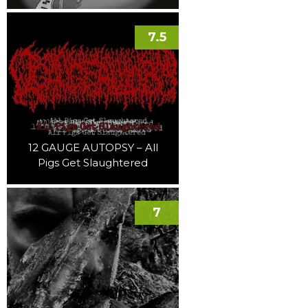
7.5
12 GAUGE AUTOPSY – All
Pigs Get Slaughtered
7