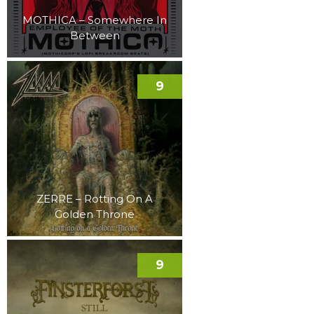
MOTHICA – Somewhere In
Between
9
ZERRE – Rotting On A
Golden Throne
9