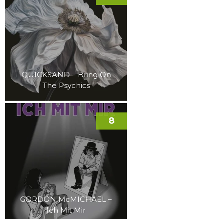
QUICKSAND – Bring On
The Psychics
8
GORDON McMICHAEL –
Ich Mit Mir