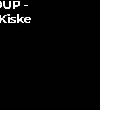
UP -
 Kiske