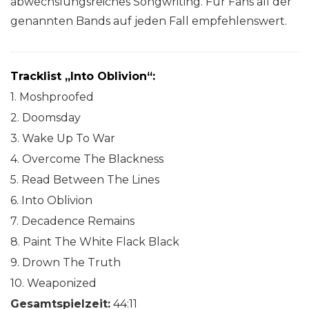
abwechslungsreiches Songwriting. Für Fans all der
genannten Bands auf jeden Fall empfehlenswert.
Tracklist „Into Oblivion“:
1. Moshproofed
2. Doomsday
3. Wake Up To War
4. Overcome The Blackness
5. Read Between The Lines
6. Into Oblivion
7. Decadence Remains
8. Paint The White Flack Black
9. Drown The Truth
10. Weaponized
Gesamtspielzeit:
44:11