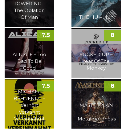
TOWERING –
The Oblation
Of Man
THE HU – Hun
7.5
8
ALICATE – Too
FUCKED UP –
Bad To Be
Year Of The
Good
Monkey
7.5
8
MICHAEL
BEHRENDT –
Verhört
MASTERPLAN
Verkannt
–
Vereinnahmt
Metalmorphosis