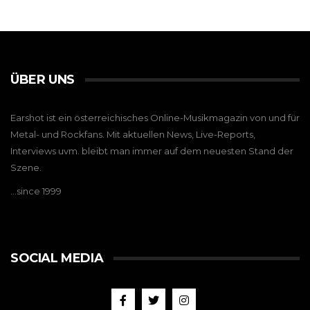
ÜBER UNS
Earshot ist ein österreichisches Online-Musikmagazin von und für
Metal- und Rockfans. Mit aktuellen News, Live-Reports,
Interviews uvm. bleibt man immer auf dem neuesten Stand der
Szene.
…since 1999
SOCIAL MEDIA