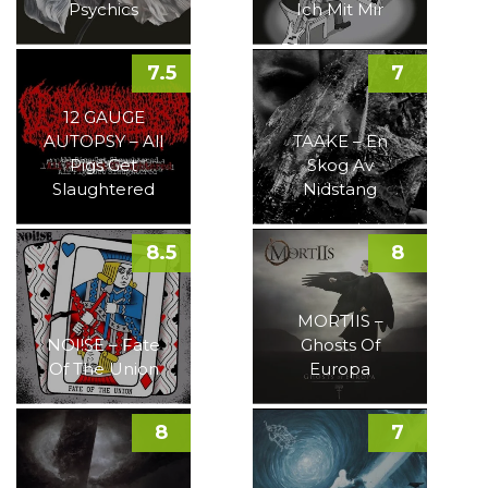
Psychics
Ich Mit Mir
7.5
7
12 GAUGE
AUTOPSY – All
TAAKE – En
Pigs Get
Skog Av
Slaughtered
Nidstang
8.5
8
MORTIIS –
NOI!SE – Fate
Ghosts Of
Of The Union
Europa
8
7