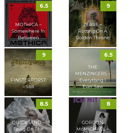
6.5
9
MOTHICA –
ZERRE –
Somewhere In
Rotting On A
Between
Golden Throne
9
6.5
THE
MENZINGERS –
FINSTERFORST
Everything I
– Still
Ever Saw
8.5
8
QUICKSAND –
GORDON
Bring On The
McMICHAEL –