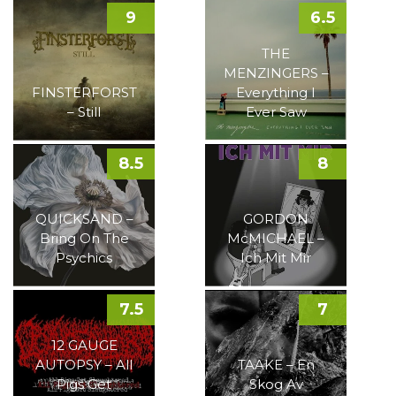
9
6.5
THE
MENZINGERS –
FINSTERFORST
Everything I
– Still
Ever Saw
8.5
8
QUICKSAND –
GORDON
Bring On The
McMICHAEL –
Psychics
Ich Mit Mir
7.5
7
12 GAUGE
AUTOPSY – All
TAAKE – En
Pigs Get
Skog Av