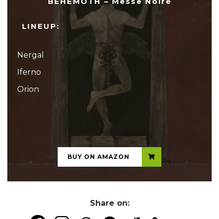
BEHEMOTH – Messe Noire
LINEUP:
Nergal
Iferno
Orion
...
BUY ON AMAZON
Share on: