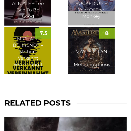
ALICATE – Too
FUCKED UP –
Bad To Be
Year Of The
Good
Monkey
7.5
8
MICHAEL
BEHRENDT –
Verhört
MASTERPLAN
Verkannt
–
Vereinnahmt
Metalmorphosis
RELATED POSTS