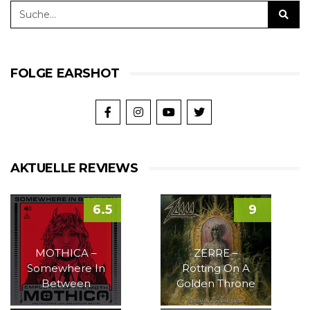
FOLGE EARSHOT
AKTUELLE REVIEWS
6.5
9
MOTHICA –
ZERRE –
Somewhere In
Rotting On A
Between
Golden Throne