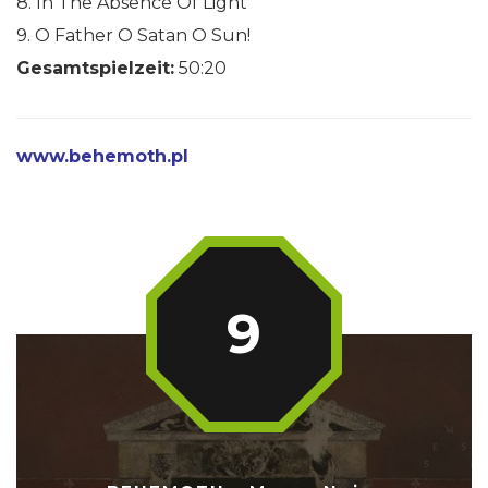
8. In The Absence Of Light
9. O Father O Satan O Sun!
Gesamtspielzeit:
50:20
www.behemoth.pl
9