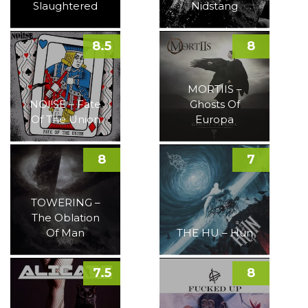
Slaughtered
Nidstang
8.5
8
MORTIIS –
NOI!SE – Fate
Ghosts Of
Of The Union
Europa
8
7
TOWERING –
The Oblation
Of Man
THE HU – Hun
7.5
8