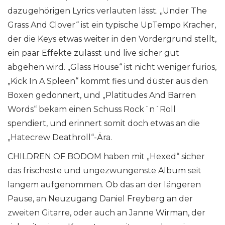
dazugehörigen Lyrics verlauten lässt. „Under The
Grass And Clover“ ist ein typische UpTempo Kracher,
der die Keys etwas weiter in den Vordergrund stellt,
ein paar Effekte zulässt und live sicher gut
abgehen wird. „Glass House“ ist nicht weniger furios,
„Kick In A Spleen“ kommt fies und düster aus den
Boxen gedonnert, und „Platitudes And Barren
Words“ bekam einen Schuss Rock´n´Roll
spendiert, und erinnert somit doch etwas an die
„Hatecrew Deathroll“-Ära.
CHILDREN OF BODOM haben mit „Hexed“ sicher
das frischeste und ungezwungenste Album seit
langem aufgenommen. Ob das an der längeren
Pause, an Neuzugang Daniel Freyberg an der
zweiten Gitarre, oder auch an Janne Wirman, der