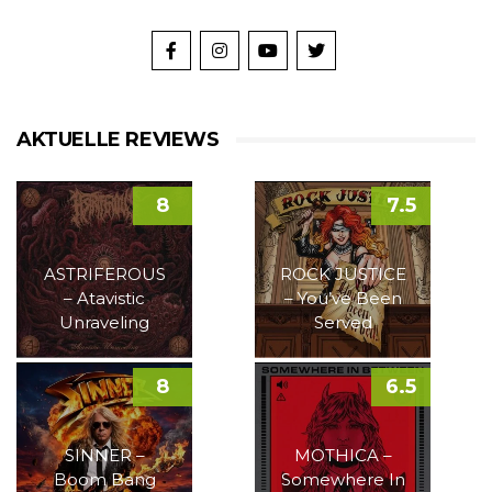
AKTUELLE REVIEWS
8
7.5
ASTRIFEROUS
ROCK JUSTICE
– Atavistic
– You’ve Been
Unraveling
Served
8
6.5
SINNER –
MOTHICA –
Boom Bang
Somewhere In