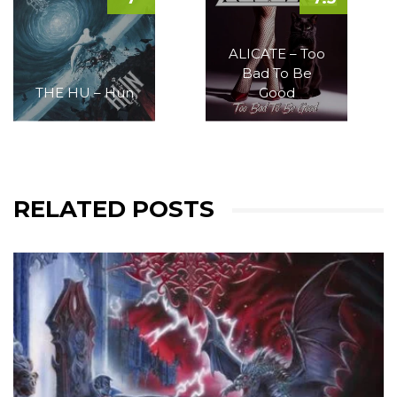
ALICATE – Too
Bad To Be
THE HU – Hun
Good
RELATED POSTS