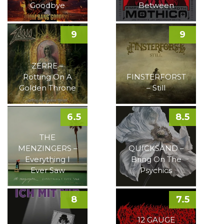
Goodbye
Between
9
9
ZERRE –
Rotting On A
FINSTERFORST
Golden Throne
– Still
6.5
8.5
THE
MENZINGERS –
QUICKSAND –
Everything I
Bring On The
Ever Saw
Psychics
8
7.5
12 GAUGE