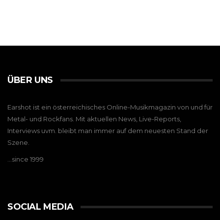
ÜBER UNS
Earshot ist ein österreichisches Online-Musikmagazin von und für
Metal- und Rockfans. Mit aktuellen News, Live-Reports,
Interviews uvm. bleibt man immer auf dem neuesten Stand der
Szene.
…since 1999
SOCIAL MEDIA