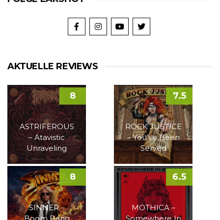
AKTUELLE REVIEWS
8
7.5
ASTRIFEROUS
ROCK JUSTICE
– Atavistic
– You’ve Been
Unraveling
Served
8
6.5
SINNER –
MOTHICA –
Boom Bang
Somewhere In