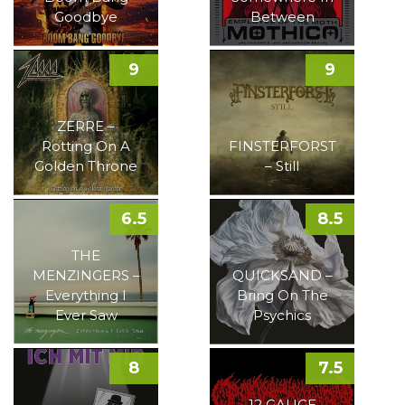
Goodbye
Between
9
9
ZERRE –
Rotting On A
FINSTERFORST
Golden Throne
– Still
6.5
8.5
THE
MENZINGERS –
QUICKSAND –
Everything I
Bring On The
Ever Saw
Psychics
8
7.5
12 GAUGE