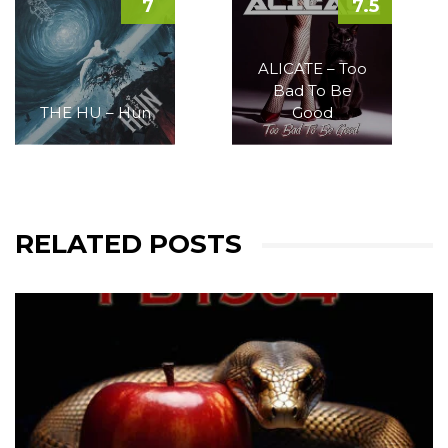
7
7.5
ALICATE – Too
Bad To Be
THE HU – Hun
Good
RELATED POSTS