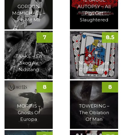
GORDON
AUTOPSY – All
McMICHAEL –
Pigs Get
Ich Mit Mir
Slaughtered
7
8.5
TAAKE – En
Skog Av
NOI!SE – Fate
Nidstang
Of The Union
8
8
MORTIIS –
TOWERING –
Ghosts Of
The Oblation
Europa
Of Man