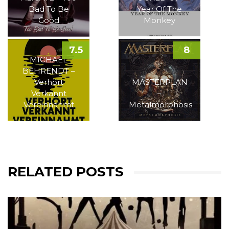
Bad To Be
Year Of The
Good
Monkey
7.5
8
MICHAEL
BEHRENDT –
Verhört
MASTERPLAN
Verkannt
–
Vereinnahmt
Metalmorphosis
RELATED POSTS