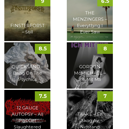
9
6.5
THE
MENZINGERS –
FINSTERFORST
Everything I
– Still
Ever Saw
8.5
8
QUICKSAND –
GORDON
Bring On The
McMICHAEL –
Psychics
Ich Mit Mir
7.5
7
12 GAUGE
AUTOPSY – All
TAAKE – En
Pigs Get
Skog Av
Slaughtered
Nidstang