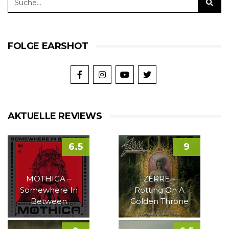
FOLGE EARSHOT
AKTUELLE REVIEWS
6.5
9
MOTHICA –
ZERRE –
Somewhere In
Rotting On A
Between
Golden Throne