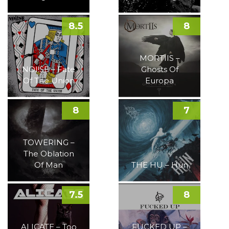
8.5
8
MORTIIS –
NOI!SE – Fate
Ghosts Of
Of The Union
Europa
8
7
TOWERING –
The Oblation
Of Man
THE HU – Hun
7.5
8
ALICATE – Too
FUCKED UP –