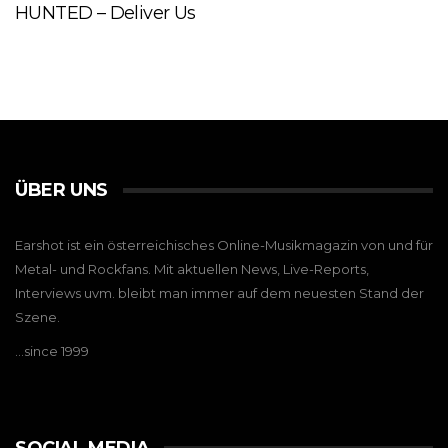
HUNTED – Deliver Us
ÜBER UNS
Earshot ist ein österreichisches Online-Musikmagazin von und für
Metal- und Rockfans. Mit aktuellen News, Live-Reports,
Interviews uvm. bleibt man immer auf dem neuesten Stand der
Szene.
…since 1999