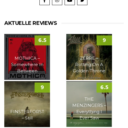
AKTUELLE REVIEWS
6.5
9
MOTHICA –
ZERRE –
Somewhere In
Rotting On A
Between
Golden Throne
9
6.5
THE
MENZINGERS –
FINSTERFORST
Everything I
– Still
Ever Saw