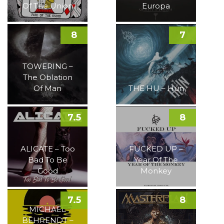
Of The Union
Europa
8
7
TOWERING –
The Oblation
Of Man
THE HU – Hun
7.5
8
ALICATE – Too
FUCKED UP –
Bad To Be
Year Of The
Good
Monkey
7.5
8
MICHAEL
BEHRENDT –