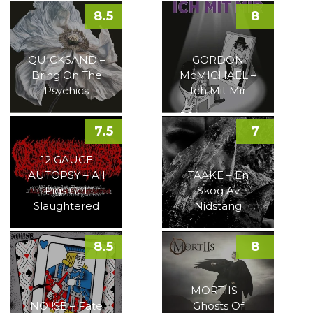
8.5
8
QUICKSAND –
GORDON
Bring On The
McMICHAEL –
Psychics
Ich Mit Mir
7.5
7
12 GAUGE
AUTOPSY – All
TAAKE – En
Pigs Get
Skog Av
Slaughtered
Nidstang
8.5
8
MORTIIS –
NOI!SE – Fate
Ghosts Of