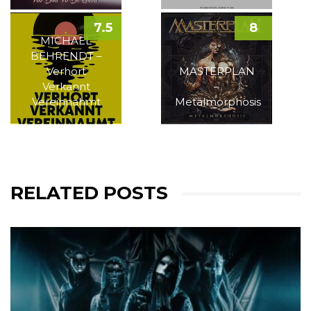
7.5
8
MICHAEL
BEHRENDT –
Verhört
MASTERPLAN
Verkannt
–
Vereinnahmt
Metalmorphosis
RELATED POSTS