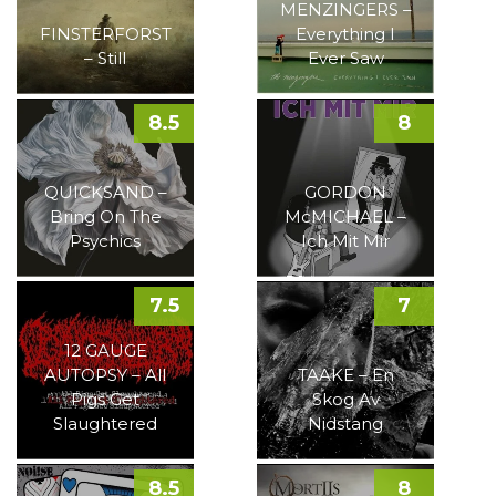
MENZINGERS –
FINSTERFORST
Everything I
– Still
Ever Saw
8.5
8
QUICKSAND –
GORDON
Bring On The
McMICHAEL –
Psychics
Ich Mit Mir
7.5
7
12 GAUGE
AUTOPSY – All
TAAKE – En
Pigs Get
Skog Av
Slaughtered
Nidstang
8.5
8