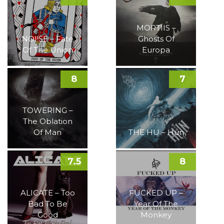
MORTIIS –
NOI!SE – Fate
Ghosts Of
Of The Union
Europa
8
7
TOWERING –
The Oblation
Of Man
THE HU – Hun
7.5
8
ALICATE – Too
FUCKED UP –
Bad To Be
Year Of The
Good
Monkey