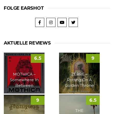
FOLGE EARSHOT
AKTUELLE REVIEWS
6.5
9
MOTHICA –
ZERRE –
Somewhere In
Rotting On A
Between
Golden Throne
9
6.5
THE