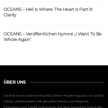
OCEANS – Hell Is Where The Heart Is Part III:
Clarity
OCEANS – Veröffentlichen Hymne „I Want To Be
Whole Again“
ÜBER UNS
Earshot ist ein österreichisches Online-Musikmagazin von und für
Metal- und Rockfans. Mit aktuellen News, Live-Reports,
Interviews uvm. bleibt man immer auf dem neuesten Stand der