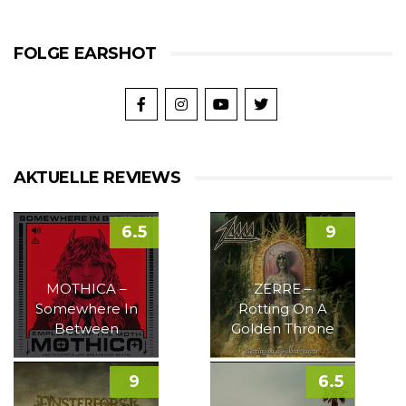
FOLGE EARSHOT
AKTUELLE REVIEWS
6.5
9
MOTHICA –
ZERRE –
Somewhere In
Rotting On A
Between
Golden Throne
9
6.5