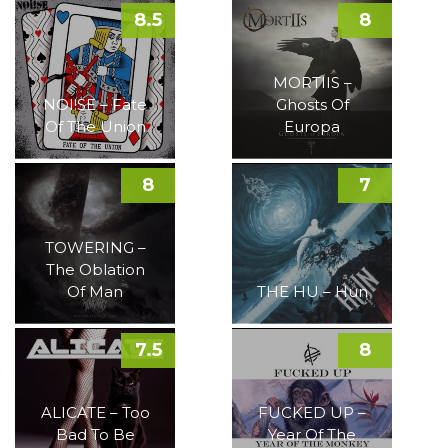
8.5
8
MORTIIS –
NOI!SE – Fate
Ghosts Of
Of The Union
Europa
8
7
TOWERING –
The Oblation
Of Man
THE HU – Hun
7.5
8
ALICATE – Too
FUCKED UP –
Bad To Be
Year Of The