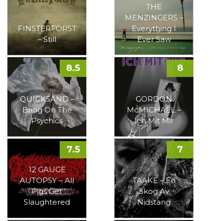
THE
MENZINGERS –
FINSTERFORST
Everything I
– Still
Ever Saw
8.5
8
QUICKSAND –
GORDON
Bring On The
McMICHAEL –
Psychics
Ich Mit Mir
7.5
7
12 GAUGE
AUTOPSY – All
TAAKE – En
Pigs Get
Skog Av
Slaughtered
Nidstang