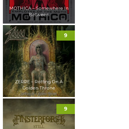
MOTHICA – Somewhere In
Between
9
ZERRE – Rotting On A
Golden Throne
9