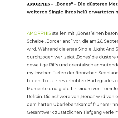
AMORPHIS
– „Bones“ – Die düsteren Met
weiteren Single ihres heiß erwarteten
AMORPHIS
stellen mit „Bones“einen beso
Scheibe „Borderland“ vor, die am 26. Sept
wird. Während die erste Single, ‚Light An
durchzogen war, zeigt ‚Bones‘ die düstere 
gewaltige Riffs und orientalisch anmuten
mythischen Tiefen der finnischen Seenlan
bilden. Trotz ihres erhöhten Härtegrades b
Momente und gipfelt in einem von Tomi J
Refrain. Die Schwere von ‚Bones‘ wird von 
dem harten Überlebenskampf früherer finn
Gesamtwerk zusätzlichen Tiefgang verleiht