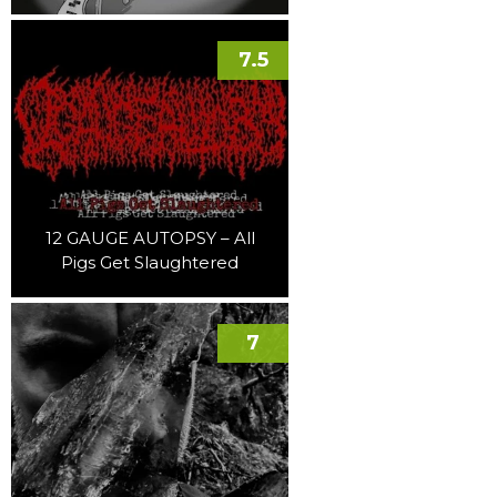
7.5
12 GAUGE AUTOPSY – All
Pigs Get Slaughtered
7