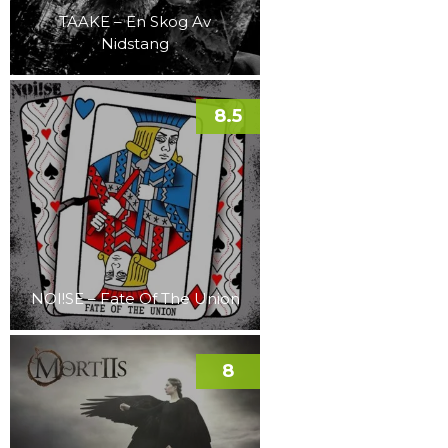
TAAKE – En Skog Av
Nidstang
8.5
NOI!SE – Fate Of The Union
8