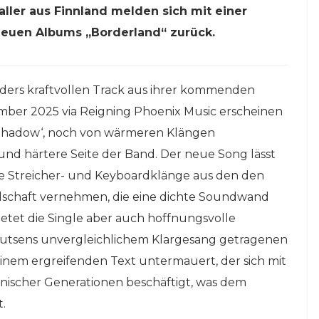
aller aus Finnland melden sich mit einer
 neuen Albums „Borderland“ zurück.
nders kraftvollen Track aus ihrer kommenden
ember 2025 via Reigning Phoenix Music erscheinen
d Shadow‘, noch von wärmeren Klängen
und härtere Seite der Band. Der neue Song lässt
de Streicher- und Keyboardklänge aus den den
dschaft vernehmen, die eine dichte Soundwand
ietet die Single aber auch hoffnungsvolle
outsens unvergleichlichem Klargesang getragenen
einem ergreifenden Text untermauert, der sich mit
ischer Generationen beschäftigt, was dem
.