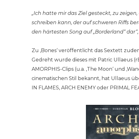
„Ich hatte mir das Ziel gesteckt, zu zeig
schreiben kann, der auf schweren Riffs be
den härtesten Song auf „Borderland“ dar“,
Zu ‚Bones‘ veröffentlicht das Sextett zud
Gedreht wurde dieses mit Patric Ullaeus (r
AMORPHIS-Clips (u.a. ‚The Moon‘ und ‚Wand
cinematischen Stil bekannt, hat Ullaeus ü
IN FLAMES, ARCH ENEMY oder PRIMAL FE