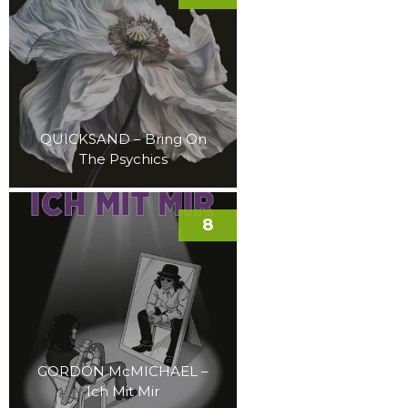
QUICKSAND – Bring On
The Psychics
8
GORDON McMICHAEL –
Ich Mit Mir