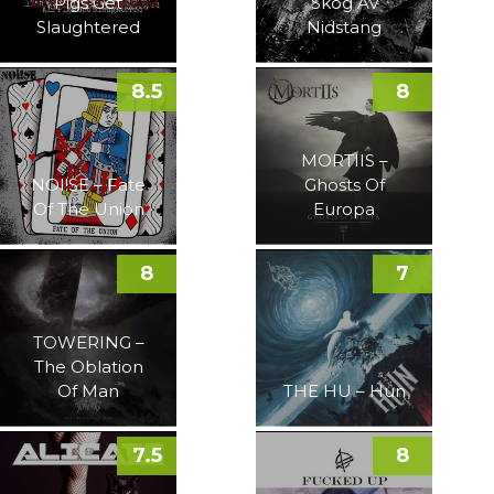
Pigs Get
Skog Av
Slaughtered
Nidstang
8.5
8
MORTIIS –
NOI!SE – Fate
Ghosts Of
Of The Union
Europa
8
7
TOWERING –
The Oblation
Of Man
THE HU – Hun
7.5
8