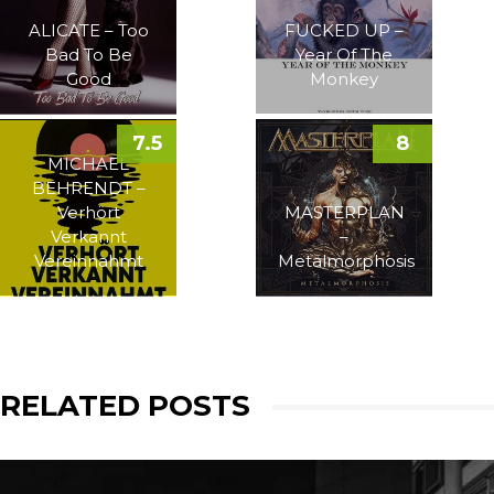
ALICATE – Too
FUCKED UP –
Bad To Be
Year Of The
Good
Monkey
7.5
8
MICHAEL
BEHRENDT –
Verhört
MASTERPLAN
Verkannt
–
Vereinnahmt
Metalmorphosis
RELATED POSTS