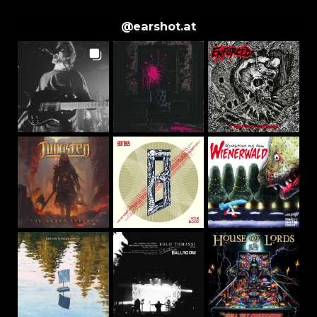
@
earshot.at