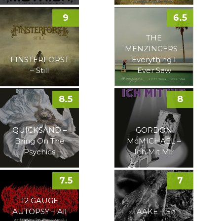
9
6.5
THE
MENZINGERS –
FINSTERFORST
Everything I
– Still
Ever Saw
8.5
8
QUICKSAND –
GORDON
Bring On The
McMICHAEL –
Psychics
Ich Mit Mir
7.5
7
12 GAUGE
AUTOPSY – All
TAAKE – En