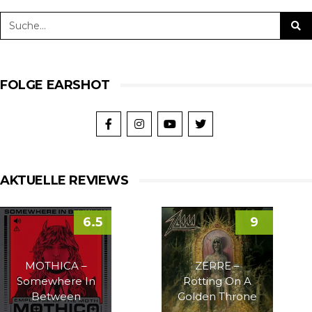
FOLGE EARSHOT
AKTUELLE REVIEWS
6.5
9
MOTHICA –
ZERRE –
Somewhere In
Rotting On A
Between
Golden Throne