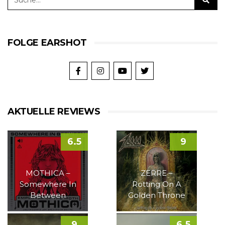
FOLGE EARSHOT
AKTUELLE REVIEWS
6.5
9
MOTHICA –
ZERRE –
Somewhere In
Rotting On A
Between
Golden Throne
9
6.5