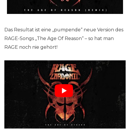
Das Resultat ist eine „pumpende“ neue Version des
RAGE-Songs „The Age Of Reason“ – so hat man
RAGE noch nie gehört!