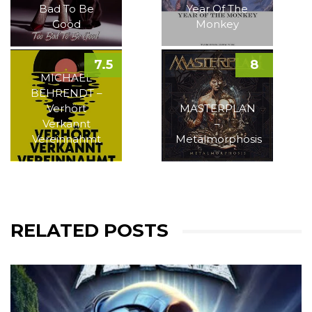
Bad To Be
Year Of The
Good
Monkey
7.5
8
MICHAEL
BEHRENDT –
Verhört
MASTERPLAN
Verkannt
–
Vereinnahmt
Metalmorphosis
RELATED POSTS