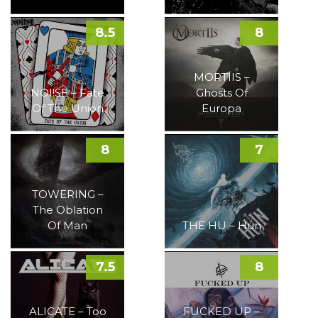
8.5
8
MORTIIS –
NOI!SE – Fate
Ghosts Of
Of The Union
Europa
8
7
TOWERING –
The Oblation
Of Man
THE HU – Hun
7.5
8
ALICATE – Too
FUCKED UP –