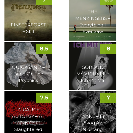
THE
MENZINGERS –
FINSTERFORST
Everything I
– Still
Ever Saw
8.5
8
QUICKSAND –
GORDON
Bring On The
McMICHAEL –
Psychics
Ich Mit Mir
7.5
7
12 GAUGE
AUTOPSY – All
TAAKE – En
Pigs Get
Skog Av
Slaughtered
Nidstang