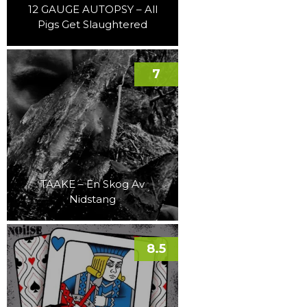
12 GAUGE AUTOPSY – All
Pigs Get Slaughtered
7
TAAKE – En Skog Av
Nidstang
8.5