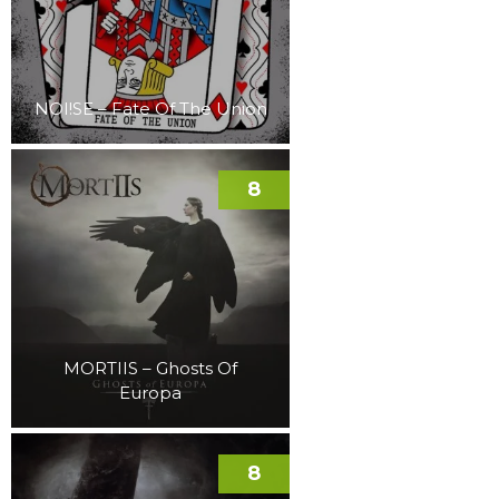
NOI!SE – Fate Of The Union
8
MORTIIS – Ghosts Of
Europa
8