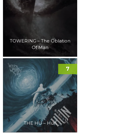
TOWERING – The Oblation
Of Man
7
THE HU – Hun