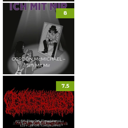
8
GORDON McMICHAEL –
Ich Mit Mir
7.5