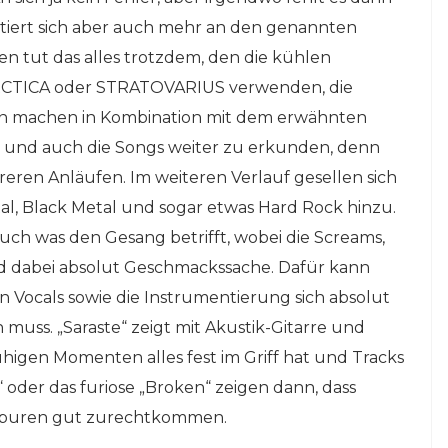
entiert sich aber auch mehr an den genannten
en tut das alles trotzdem, den die kühlen
RCTICA oder STRATOVARIUS verwenden, die
en machen in Kombination mit dem erwähnten
hr und auch die Songs weiter zu erkunden, denn
hreren Anläufen. Im weiteren Verlauf gesellen sich
l, Black Metal und sogar etwas Hard Rock hinzu.
uch was den Gesang betrifft, wobei die Screams,
nd dabei absolut Geschmackssache. Dafür kann
 Vocals sowie die Instrumentierung sich absolut
muss. „Saraste“ zeigt mit Akustik-Gitarre und
igen Momenten alles fest im Griff hat und Tracks
“ oder das furiose „Broken“ zeigen dann, dass
Spuren gut zurechtkommen.