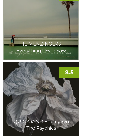
THE MENZINGERS –
Everything I Ever Saw
8.5
QUICKSAND – Bring On
The Psychics