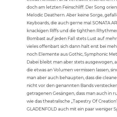
doch am letzten Feinschliff. Der Song ori
Melodic Deathern. Aber keine Sorge, gefall
Keyboards, die auch gerne mal SONATA A
knackigen Riffs und die tighthen Rhythm
Bombast auf jeden Fall stets Lust auf me
vieles offenbart sich dann halt erst bei me
noch Elemente aus Gothic, Symphonic Meta
Dabei bleibt man aber stets ausgewogen, a
die etwas an Volumen vermissen lassen, si
man aber auch behaupten, dass die cleanen
nicht vor den genannten Bands verstecken 
getragenen Gesängen, dass man auch in ruh
wie das theatralische „Tapestry Of Creation
GLADENFOLD auch mit ein paar weniger 