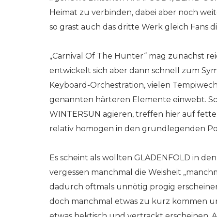
Heimat zu verbinden, dabei aber noch wei
so grast auch das dritte Werk gleich Fans d
„Carnival Of The Hunter“ mag zunächst rei
entwickelt sich aber dann schnell zum Sy
Keyboard-Orchestration, vielen Tempiwec
genannten härteren Elemente einwebt. S
WINTERSUN agieren, treffen hier auf fet
relativ homogen in den grundlegenden Po
Es scheint als wollten GLADENFOLD in den 
vergessen manchmal die Weisheit „manchma
dadurch oftmals unnötig progig erscheine
doch manchmal etwas zu kurz kommen und T
etwas hektisch und vertrackt erscheinen. An