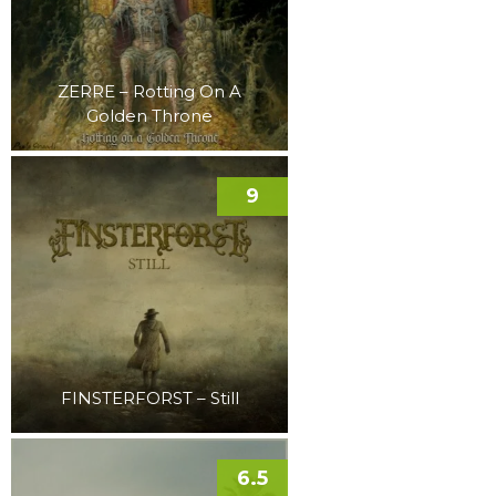
ZERRE – Rotting On A
Golden Throne
9
FINSTERFORST – Still
6.5