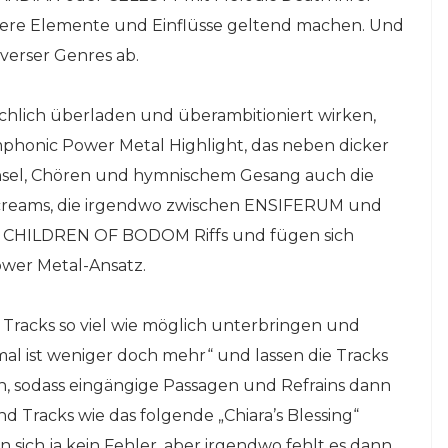
tere Elemente und Einflüsse geltend machen. Und
iverser Genres ab.
chlich überladen und überambitioniert wirken,
mphonic Power Metal Highlight, das neben dicker
hsel, Chören und hymnischem Gesang auch die
creams, die irgendwo zwischen ENSIFERUM und
te CHILDREN OF BODOM Riffs und fügen sich
wer Metal-Ansatz.
Tracks so viel wie möglich unterbringen und
l ist weniger doch mehr“ und lassen die Tracks
n, sodass eingängige Passagen und Refrains dann
racks wie das folgende „Chiara’s Blessing“
 sich ja kein Fehler, aber irgendwo fehlt es dann