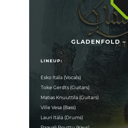
GLADENFOLD – 
LINEUP:
Esko Itälä (Vocals)
Toke Gerdts (Guitars)
Matias Knuuttila (Guitars)
Ville Vesa (Bass)
Lauri Itälä (Drums)
Paavali Pouttu (Keys)