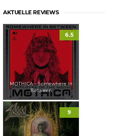
AKTUELLE REVIEWS
6.5
MOTHICA – Somewhere In
Between
9