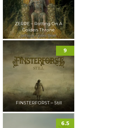
ZERRE – Rotting On A
Golden Throne
9
FINSTERFORST – Still
6.5