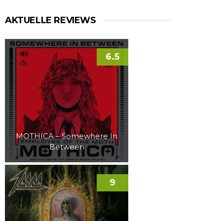
AKTUELLE REVIEWS
6.5
MOTHICA – Somewhere In
Between
9