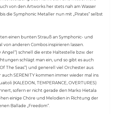
uch von den Artworks her stets nah am Wasser
 bis die Symphonic Metaller nun mit „Pirates“ selbst
bieten einen bunten Strauß an Symphonic- und
l von anderen Combos inspirieren lassen.
ngel“) schnell die erste Haltestelle bzw. der
htungen schlägt man ein, und so gibt es auch
 The Seas“) und generell viel Orchester aus
r auch SERENITY kommen immer wieder mal ins
k“ Guaitoli (KALEDON, TEMPERANCE, OVERTURES)
ert, sofern er nicht gerade den Marko Hietala
ehen einige Chöre und Melodien in Richtung der
genen Ballade „Freedom“.