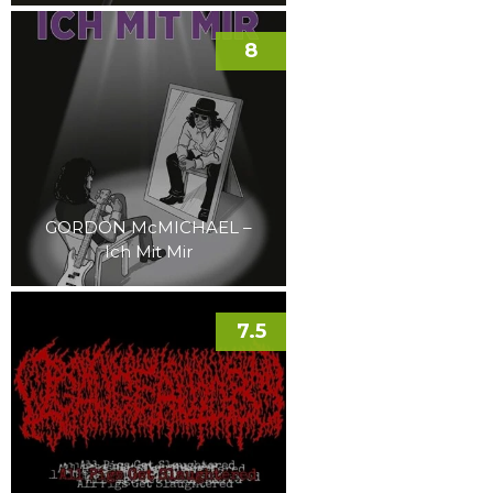
8
GORDON McMICHAEL –
Ich Mit Mir
7.5