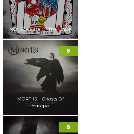
NOI!SE – Fate Of The Union
8
MORTIIS – Ghosts Of
Europa
8