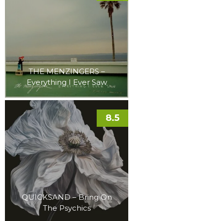
THE MENZINGERS –
Everything I Ever Saw
8.5
QUICKSAND – Bring On
The Psychics