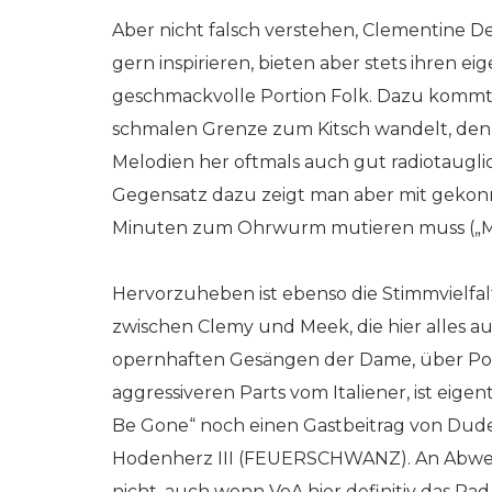
Aber nicht falsch verstehen, Clementine D
gern inspirieren, bieten aber stets ihren ei
geschmackvolle Portion Folk. Dazu kommt a
schmalen Grenze zum Kitsch wandelt, denn 
Melodien her oftmals auch gut radiotauglic
Gegensatz dazu zeigt man aber mit gekonnt
Minuten zum Ohrwurm mutieren muss („Ma
Hervorzuheben ist ebenso die Stimmvielfal
zwischen Clemy und Meek, die hier alles a
opernhaften Gesängen der Dame, über Powe
aggressiveren Parts vom Italiener, ist eigent
Be Gone“ noch einen Gastbeitrag von Dud
Hodenherz III (FEUERSCHWANZ). An Abwec
nicht, auch wenn VoA hier definitiv das Rad