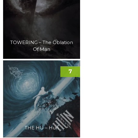
TOWERING – The Oblation
Of Man
7
THE HU – Hun