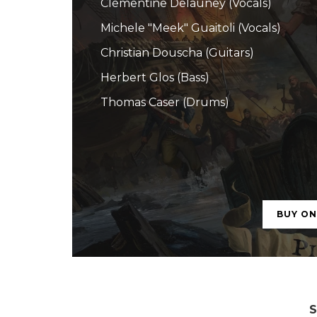
Clémentine Delauney (Vocals)
Michele "Meek" Guaitoli (Vocals)
Christian Douscha (Guitars)
Herbert Glos (Bass)
Thomas Caser (Drums)
BUY O
S