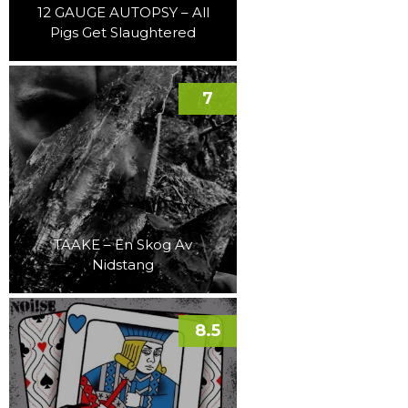
12 GAUGE AUTOPSY – All
Pigs Get Slaughtered
7
TAAKE – En Skog Av
Nidstang
8.5