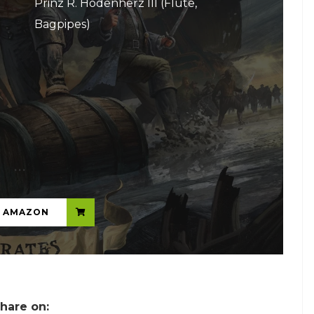
Prinz R. Hodenherz III (Flute,
Bagpipes)
...
N AMAZON
hare on: