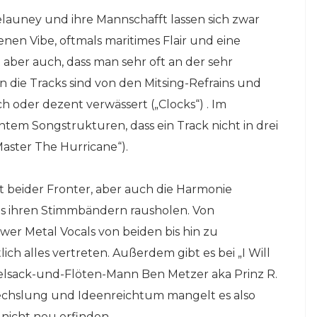
elauney und ihre Mannschafft lassen sich zwar
genen Vibe, oftmals maritimes Flair und eine
ber auch, dass man sehr oft an der sehr
die Tracks sind von den Mitsing-Refrains und
h oder dezent verwässert („Clocks“) . Im
em Songstrukturen, dass ein Track nicht in drei
ster The Hurricane“).
t beider Fronter, aber auch die Harmonie
us ihren Stimmbändern rausholen. Von
r Metal Vocals von beiden bis hin zu
lich alles vertreten. Außerdem gibt es bei „I Will
elsack-und-Flöten-Mann Ben Metzer aka Prinz R.
hslung und Ideenreichtum mangelt es also
 nicht neu erfinden.