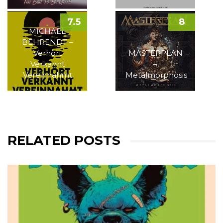
7.5
8
MICHAEL
BEHRENDT –
Verhört
MASTERPLAN
Verkannt
–
Vereinnahmt
Metalmorphosis
RELATED POSTS