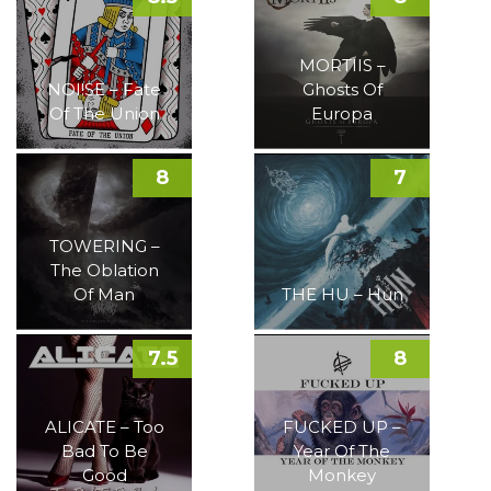
MORTIIS –
NOI!SE – Fate
Ghosts Of
Of The Union
Europa
8
7
TOWERING –
The Oblation
Of Man
THE HU – Hun
7.5
8
ALICATE – Too
FUCKED UP –
Bad To Be
Year Of The
Good
Monkey