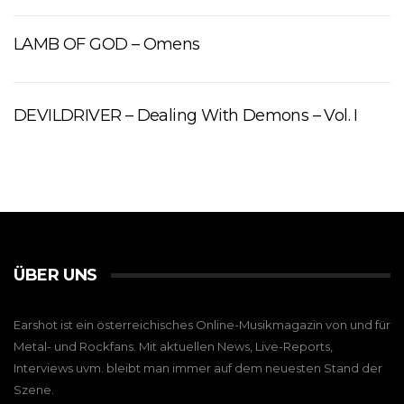
LAMB OF GOD – Omens
DEVILDRIVER – Dealing With Demons – Vol. I
ÜBER UNS
Earshot ist ein österreichisches Online-Musikmagazin von und für
Metal- und Rockfans. Mit aktuellen News, Live-Reports,
Interviews uvm. bleibt man immer auf dem neuesten Stand der
Szene.