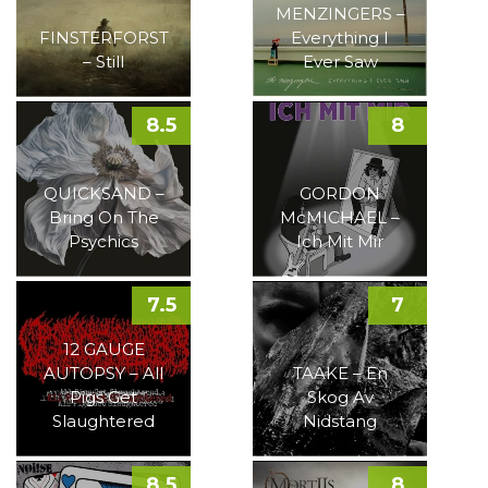
MENZINGERS –
FINSTERFORST
Everything I
– Still
Ever Saw
8.5
8
QUICKSAND –
GORDON
Bring On The
McMICHAEL –
Psychics
Ich Mit Mir
7.5
7
12 GAUGE
AUTOPSY – All
TAAKE – En
Pigs Get
Skog Av
Slaughtered
Nidstang
8.5
8