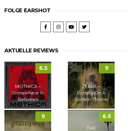
FOLGE EARSHOT
AKTUELLE REVIEWS
6.5
9
MOTHICA –
ZERRE –
Somewhere In
Rotting On A
Between
Golden Throne
9
6.5
THE