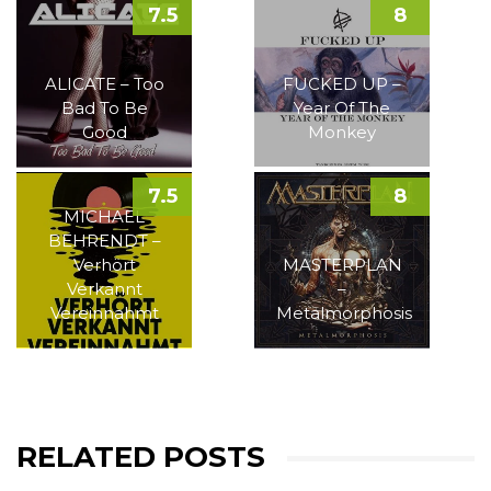
7.5
8
ALICATE – Too
FUCKED UP –
Bad To Be
Year Of The
Good
Monkey
7.5
8
MICHAEL
BEHRENDT –
Verhört
MASTERPLAN
Verkannt
–
Vereinnahmt
Metalmorphosis
RELATED POSTS