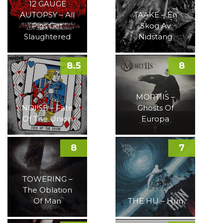
12 GAUGE
AUTOPSY – All
TAAKE – En
Pigs Get
Skog Av
Slaughtered
Nidstang
8.5
8
MORTIIS –
NOI!SE – Fate
Ghosts Of
Of The Union
Europa
8
7
TOWERING –
The Oblation
Of Man
THE HU – Hun