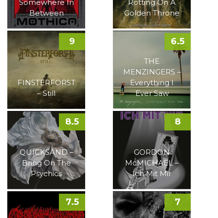
Somewhere In
Rotting On A
Between
Golden Throne
9
6.5
THE
MENZINGERS –
FINSTERFORST
Everything I
– Still
Ever Saw
8.5
8
QUICKSAND –
GORDON
Bring On The
McMICHAEL –
Psychics
Ich Mit Mir
7.5
7