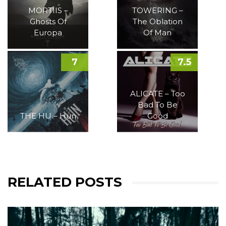
MORTIIS –
TOWERING –
Ghosts Of
The Oblation
Europa
Of Man
7
7.5
ALICATE – Too
Bad To Be
THE HU – Hun
Good
RELATED POSTS