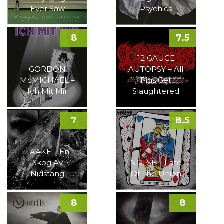
Ever Saw
Psychics
8
7.5
12 GAUGE
GORDON
AUTOPSY – All
McMICHAEL –
Pigs Get
Ich Mit Mir
Slaughtered
7
8.5
TAAKE – En
Skog Av
NOI!SE – Fate
Nidstang
Of The Union
8
8