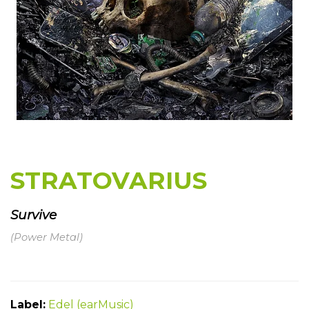
STRATOVARIUS
Survive
(Power Metal)
Label:
Edel (earMusic)