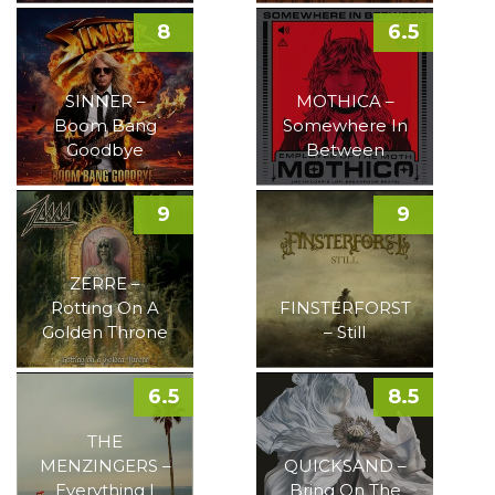
8
6.5
SINNER –
MOTHICA –
Boom Bang
Somewhere In
Goodbye
Between
9
9
ZERRE –
Rotting On A
FINSTERFORST
Golden Throne
– Still
6.5
8.5
THE
MENZINGERS –
QUICKSAND –
Everything I
Bring On The