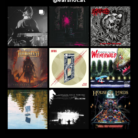
@
earshot.at