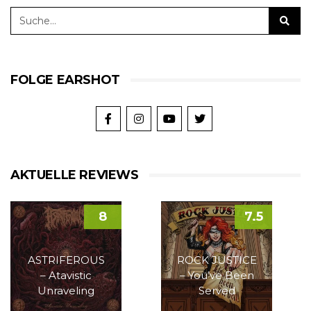
FOLGE EARSHOT
AKTUELLE REVIEWS
8
7.5
ASTRIFEROUS
ROCK JUSTICE
– Atavistic
– You’ve Been
Unraveling
Served