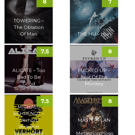
8
7
TOWERING –
The Oblation
Of Man
THE HU – Hun
7.5
8
ALICATE – Too
FUCKED UP –
Bad To Be
Year Of The
Good
Monkey
7.5
8
MICHAEL
BEHRENDT –
Verhört
MASTERPLAN
Verkannt
–
Vereinnahmt
Metalmorphosis