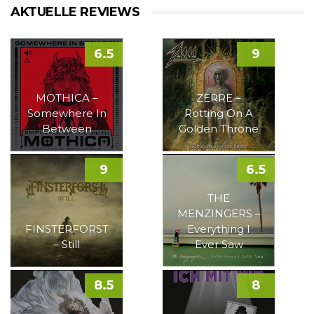
AKTUELLE REVIEWS
6.5
9
MOTHICA –
ZERRE –
Somewhere In
Rotting On A
Between
Golden Throne
9
6.5
THE
MENZINGERS –
FINSTERFORST
Everything I
– Still
Ever Saw
8.5
8