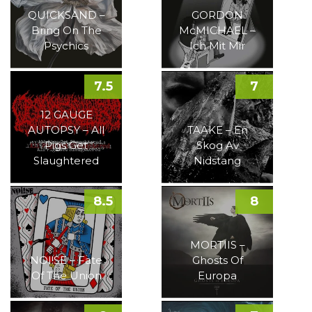
QUICKSAND –
GORDON
Bring On The
McMICHAEL –
Psychics
Ich Mit Mir
7.5
7
12 GAUGE
AUTOPSY – All
TAAKE – En
Pigs Get
Skog Av
Slaughtered
Nidstang
8.5
8
MORTIIS –
NOI!SE – Fate
Ghosts Of
Of The Union
Europa