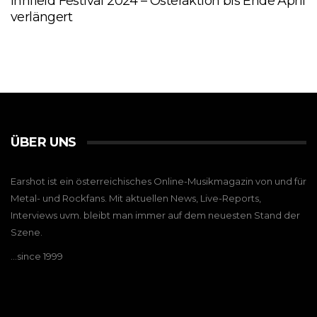
Innfield Festival 2024 – Osteraktion bis Ende April
verlängert
ÜBER UNS
Earshot ist ein österreichisches Online-Musikmagazin von und für
Metal- und Rockfans. Mit aktuellen News, Live-Reports,
Interviews uvm. bleibt man immer auf dem neuesten Stand der
Szene.
…since 1999