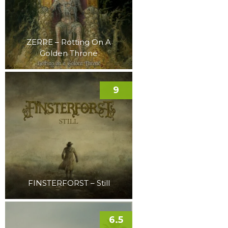
ZERRE – Rotting On A
Golden Throne
9
FINSTERFORST – Still
6.5