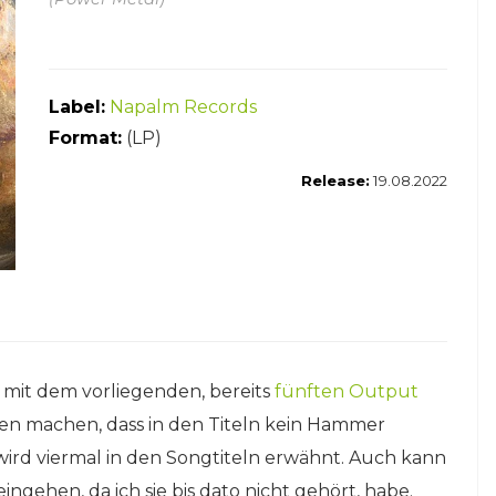
Label:
Napalm Records
Format:
(LP)
Release:
19.08.2022
t mit dem vorliegenden, bereits
fünften Output
gen machen, dass in den Titeln kein Hammer
ird viermal in den Songtiteln erwähnt. Auch kann
eingehen, da ich sie bis dato nicht gehört, habe.