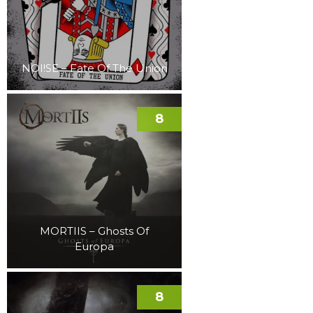
NOI!SE – Fate Of The Union
8
MORTIIS – Ghosts Of
Europa
8