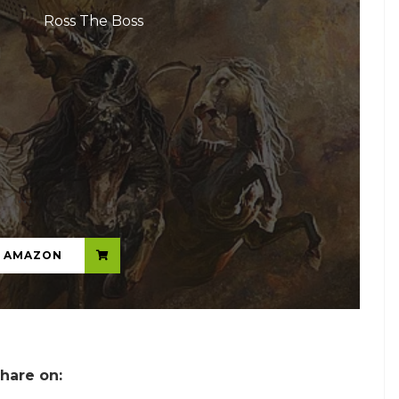
Ross The Boss
...
N AMAZON
hare on: