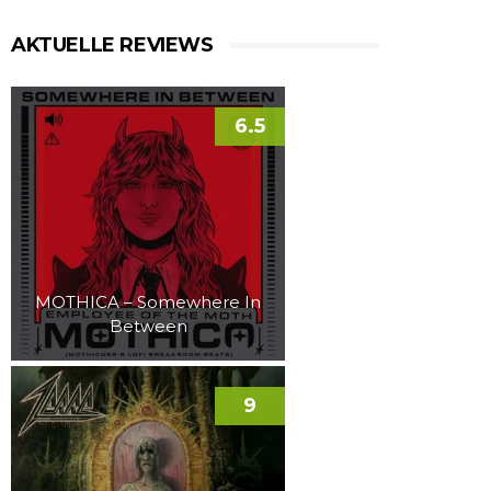
AKTUELLE REVIEWS
6.5
MOTHICA – Somewhere In
Between
9