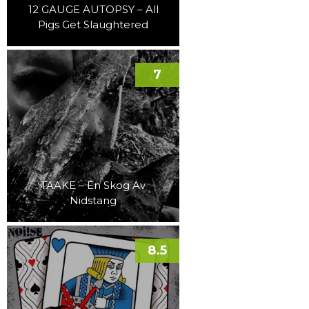
12 GAUGE AUTOPSY – All
Pigs Get Slaughtered
7
TAAKE – En Skog Av
Nidstang
8.5