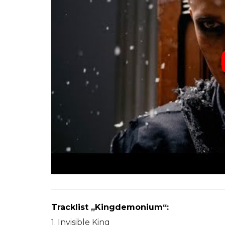
Tracklist „Kingdemonium“:
1. Invisible King