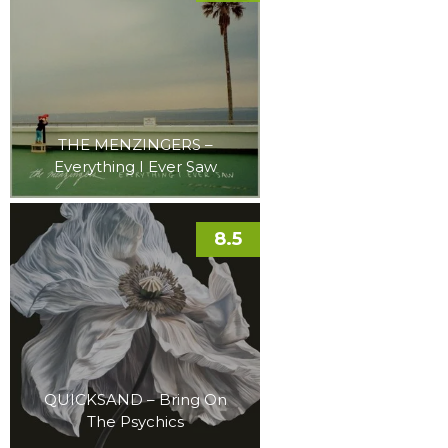
THE MENZINGERS –
Everything I Ever Saw
8.5
QUICKSAND – Bring On
The Psychics