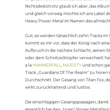
Nichtsdestotrotz glaub ich aber, das Alb
und gleich vorweg möchte ich ans Label die
Heavy Power Metal im Namen des allmäch
Gut, es werden tatsächlich zehn Tracks im 
kommt es mir vor, dass der König nach e
Aufbruch in die nächste Schlacht, sein
oder dem Schnitzelklopfer verwechselt hat.
a la
HAMMERFALL
,
MAJESTY
und schon ga
Track „Guardians Of The Realm“ zu hören is
Durchschnitt. Der Gesang von Titan Fox, d
wirkt zurückhaltend und lustlos.
Die einschlägigen Gesangspassagen, damit 
eigentlich bei den „trven“ Power Metallern