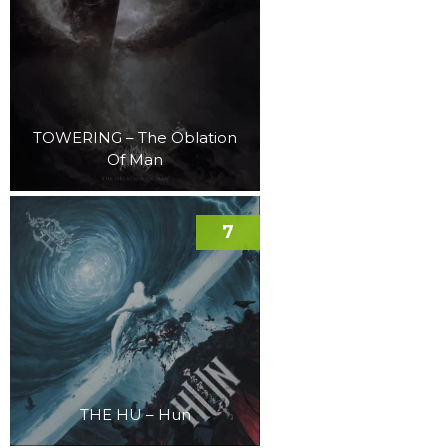
TOWERING – The Oblation
Of Man
7
THE HU – Hun