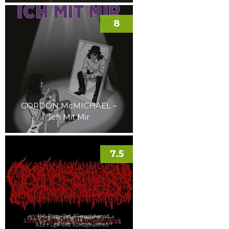
8
GORDON McMICHAEL –
Ich Mit Mir
7.5