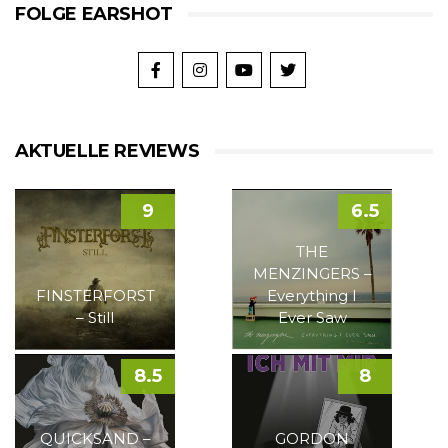
FOLGE EARSHOT
AKTUELLE REVIEWS
9
6.5
THE
MENZINGERS –
FINSTERFORST
Everything I
– Still
Ever Saw
8.5
8
QUICKSAND –
GORDON