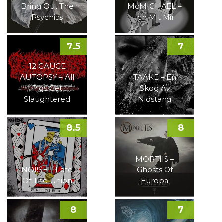
Bring Out The
McMICHAEL –
Psychics
Ich Mit Mir
7.5
7
12 GAUGE
AUTOPSY – All
TAAKE – En
Pigs Get
Skog Av
Slaughtered
Nidstang
8.5
8
MORTIIS –
NOI!SE – Fate
Ghosts Of
Of The Union
Europa
8
7