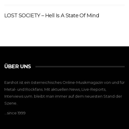
LOST SOCIETY – Hell Is A State Of Mind
ÜBER UNS
Earshot ist ein österreichisches Online-Musikmagazin von und für
Metal- und Rockfans. Mit aktuellen News, Live-Reports,
Interviews uvm. bleibt man immer auf dem neuesten Stand der
Szene.
…since 1999