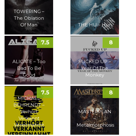
TOWERING –
The Oblation
Of Man
THE HU – Hun
7.5
8
ALICATE – Too
FUCKED UP –
Bad To Be
Year Of The
Good
Monkey
7.5
8
MICHAEL
BEHRENDT –
Verhört
MASTERPLAN
Verkannt
–
Vereinnahmt
Metalmorphosis