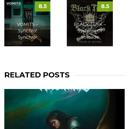
8.5
8.5
VOMITS –
BLACK TUSK –
Synchro!
Systems Of
Synchro!
Solitude
RELATED POSTS