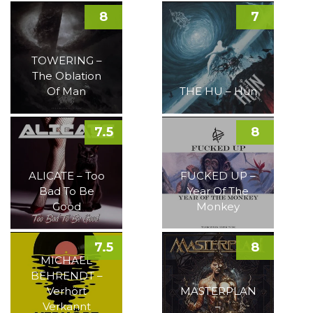
8
7
TOWERING –
The Oblation
Of Man
THE HU – Hun
7.5
8
ALICATE – Too
FUCKED UP –
Bad To Be
Year Of The
Good
Monkey
7.5
8
MICHAEL
BEHRENDT –
Verhört
MASTERPLAN
Verkannt
–