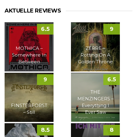
AKTUELLE REVIEWS
6.5
9
MOTHICA –
ZERRE –
Somewhere In
Rotting On A
Between
Golden Throne
9
6.5
THE
MENZINGERS –
FINSTERFORST
Everything I
– Still
Ever Saw
8.5
8