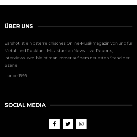
ÜBER UNS
Earshot ist ein österreichisches Online-Musikmagazin von und für
Metal- und Rockfans. Mit aktuellen News, Live-Reports,
Interviews uvm. bleibt man immer auf dem neuesten Stand der
Szene.
…since 1999
SOCIAL MEDIA