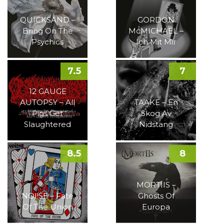
QUICKSAND –
GORDON
Bring On The
McMICHAEL –
Psychics
Ich Mit Mir
7.5
7
12 GAUGE
AUTOPSY – All
TAAKE – En
Pigs Get
Skog Av
Slaughtered
Nidstang
8.5
8
MORTIIS –
NOI!SE – Fate
Ghosts Of
Of The Union
Europa