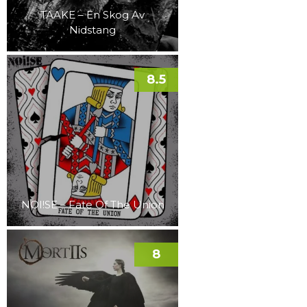
TAAKE – En Skog Av
Nidstang
8.5
NOI!SE – Fate Of The Union
8