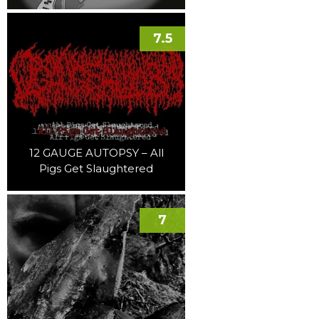
7.5
12 GAUGE AUTOPSY – All
Pigs Get Slaughtered
7