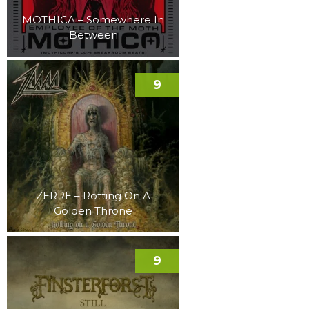
MOTHICA – Somewhere In
Between
9
ZERRE – Rotting On A
Golden Throne
9