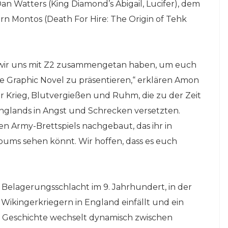
an Watters (King Diamond’s Abigail, Lucifer), dem
rn Montos (Death For Hire: The Origin of Tehk
ss wir uns mit Z2 zusammengetan haben, um euch
 Graphic Novel zu präsentieren,“ erklären Amon
er Krieg, Blutvergießen und Ruhm, die zu der Zeit
 Englands in Angst und Schrecken versetzten.
 Army-Brettspiels nachgebaut, das ihr in
bums sehen könnt. Wir hoffen, dass es euch
Belagerungsschlacht im 9. Jahrhundert, in der
ikingerkriegern in England einfällt und ein
e Geschichte wechselt dynamisch zwischen