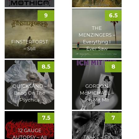
9
6.5
THE
MENZINGERS –
FINSTERFORST
Everything I
– Still
Ever Saw
8.5
8
QUICKSAND –
GORDON
Bring On The
McMICHAEL –
Psychics
Ich Mit Mir
7.5
7
12 GAUGE
AUTOPSY – All
TAAKE – En