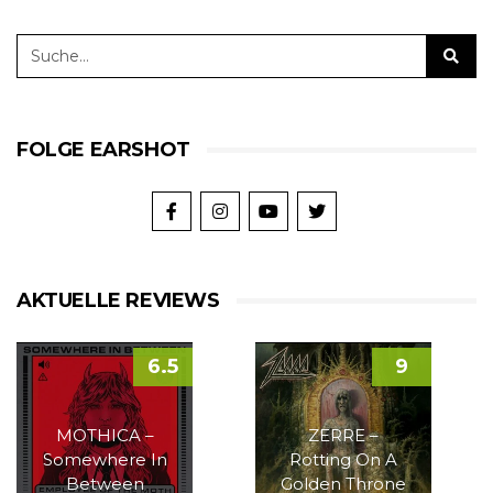
FOLGE EARSHOT
AKTUELLE REVIEWS
6.5
9
MOTHICA –
ZERRE –
Somewhere In
Rotting On A
Between
Golden Throne