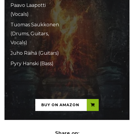
Paavo Laapotti
(Vocals)
Tuomas Saukkonen
(Drums, Guitars,
Vocals)
Juho Räihä (Guitars)
Pyry Hanski (Bass)
...
BUY ON AMAZON
Share on: