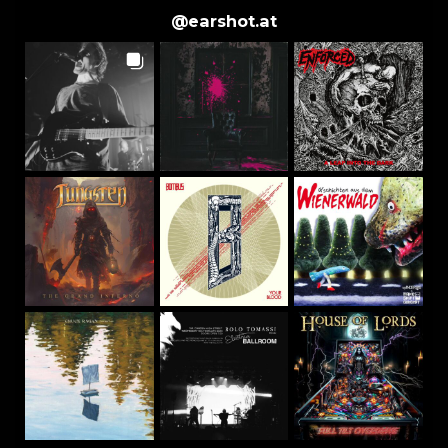
@
earshot.at