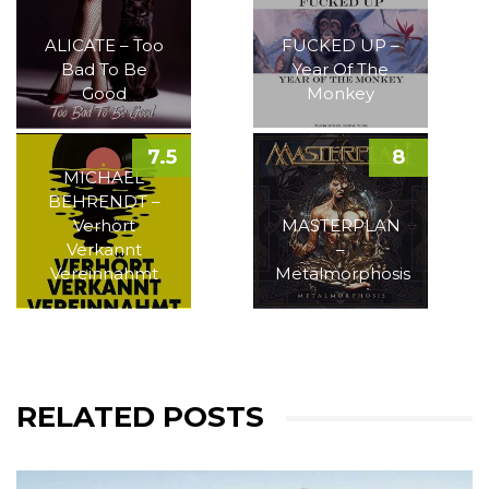
ALICATE – Too
FUCKED UP –
Bad To Be
Year Of The
Good
Monkey
7.5
8
MICHAEL
BEHRENDT –
Verhört
MASTERPLAN
Verkannt
–
Vereinnahmt
Metalmorphosis
RELATED POSTS