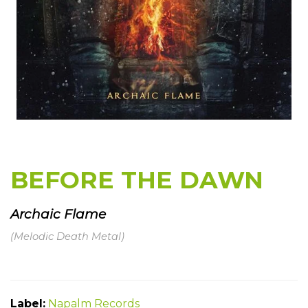
BEFORE THE DAWN
Archaic Flame
(Melodic Death Metal)
Label:
Napalm Records