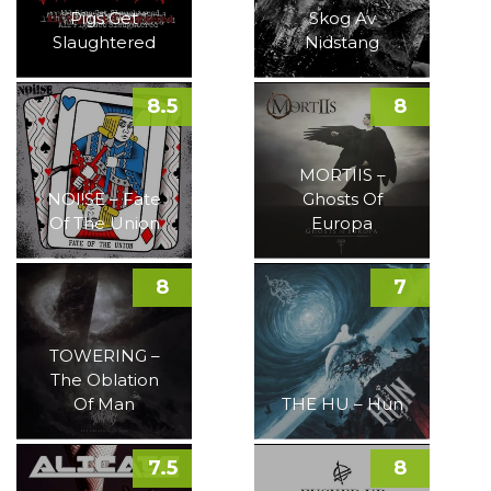
Pigs Get
Skog Av
Slaughtered
Nidstang
8.5
8
MORTIIS –
NOI!SE – Fate
Ghosts Of
Of The Union
Europa
8
7
TOWERING –
The Oblation
Of Man
THE HU – Hun
7.5
8