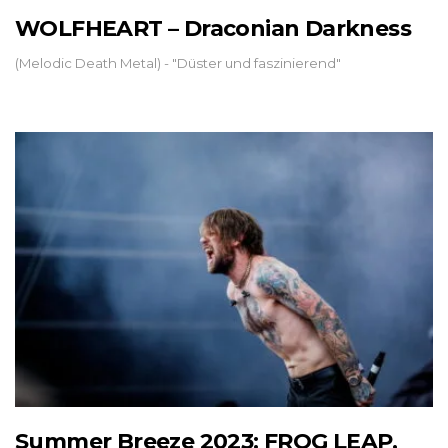
WOLFHEART – Draconian Darkness
(Melodic Death Metal) - "Düster und faszinierend"
Summer Breeze 2023: FROG LEAP,