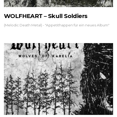
WOLFHEART – Skull Soldiers
(Melodic Death Metal) - "Appetithappen für ein neues Album"