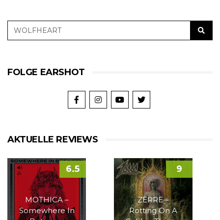
FOLGE EARSHOT
AKTUELLE REVIEWS
6.5
9
MOTHICA –
ZERRE –
Somewhere In
Rotting On A