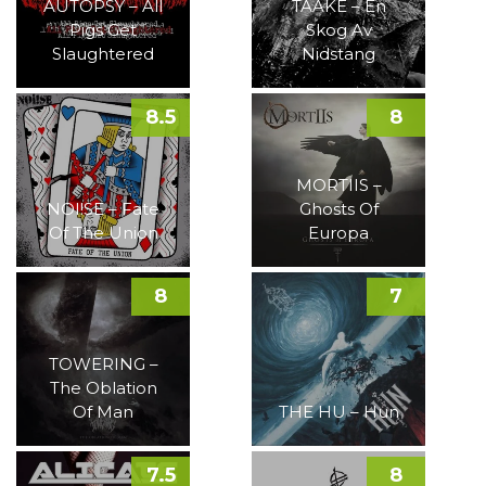
AUTOPSY – All
TAAKE – En
Pigs Get
Skog Av
Slaughtered
Nidstang
8.5
8
MORTIIS –
NOI!SE – Fate
Ghosts Of
Of The Union
Europa
8
7
TOWERING –
The Oblation
Of Man
THE HU – Hun
7.5
8