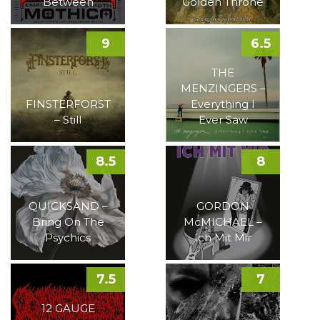
Between
Golden Throne
9
6.5
THE
MENZINGERS –
FINSTERFORST
Everything I
– Still
Ever Saw
8.5
8
QUICKSAND –
GORDON
Bring On The
McMICHAEL –
Psychics
Ich Mit Mir
7.5
7
12 GAUGE