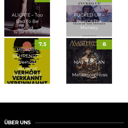
ALICATE – Too
FUCKED UP –
Bad To Be
Year Of The
Good
Monkey
7.5
8
MICHAEL
BEHRENDT –
Verhört
MASTERPLAN
Verkannt
–
Vereinnahmt
Metalmorphosis
ÜBER UNS