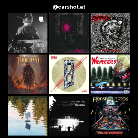
@
earshot.at