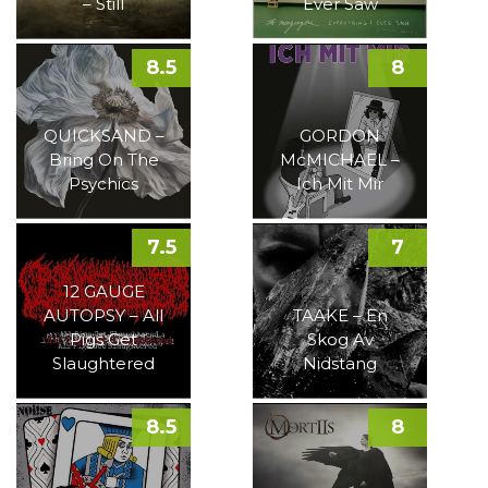
– Still
Ever Saw
8.5
8
QUICKSAND –
GORDON
Bring On The
McMICHAEL –
Psychics
Ich Mit Mir
7.5
7
12 GAUGE
AUTOPSY – All
TAAKE – En
Pigs Get
Skog Av
Slaughtered
Nidstang
8.5
8