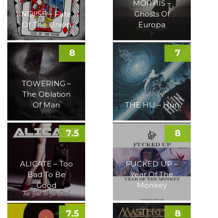
MORTIIS –
NOI!SE – Fate
Ghosts Of
Of The Union
Europa
8
7
TOWERING –
The Oblation
Of Man
THE HU – Hun
7.5
8
ALICATE – Too
FUCKED UP –
Bad To Be
Year Of The
Good
Monkey
7.5
8