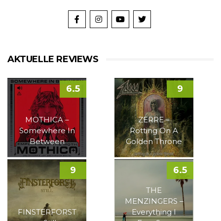
AKTUELLE REVIEWS
6.5
9
MOTHICA –
ZERRE –
Somewhere In
Rotting On A
Between
Golden Throne
9
6.5
THE
MENZINGERS –
FINSTERFORST
Everything I