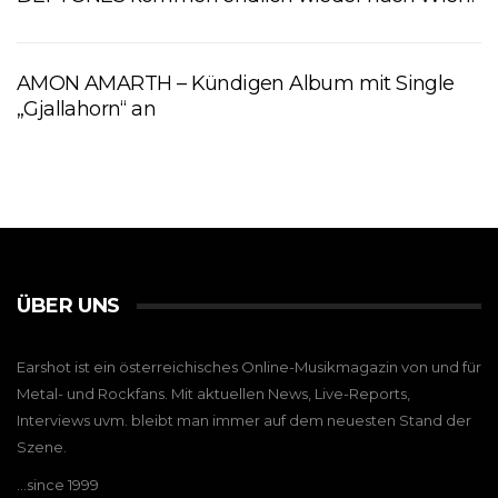
AMON AMARTH – Kündigen Album mit Single
„Gjallahorn“ an
ÜBER UNS
Earshot ist ein österreichisches Online-Musikmagazin von und für
Metal- und Rockfans. Mit aktuellen News, Live-Reports,
Interviews uvm. bleibt man immer auf dem neuesten Stand der
Szene.
…since 1999