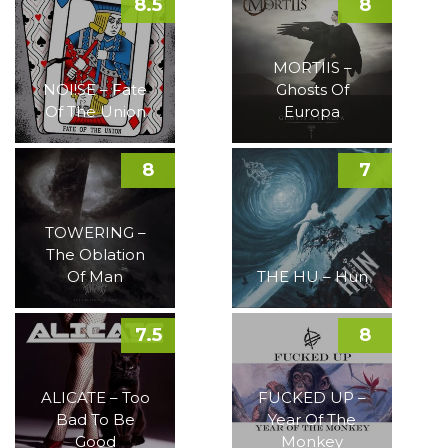
8.5
8
MORTIIS –
NOI!SE – Fate
Ghosts Of
Of The Union
Europa
8
7
TOWERING –
The Oblation
Of Man
THE HU – Hun
7.5
8
ALICATE – Too
FUCKED UP –
Bad To Be
Year Of The
Good
Monkey