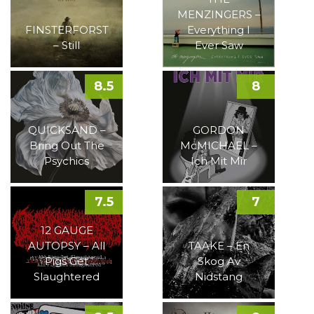
MENZINGERS –
FINSTERFORST
Everything I
– Still
Ever Saw
8.5
8
QUICKSAND –
GORDON
Bring Out The
McMICHAEL –
Psychics
Ich Mit Mir
7.5
7
12 GAUGE
AUTOPSY – All
TAAKE – En
Pigs Get
Skog Av
Slaughtered
Nidstang