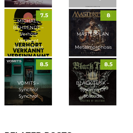
7.5
8
MICHAEL
BEHRENDT –
Verhört
MASTERPLAN
Verkannt
–
Vereinnahmt
Metalmorphosis
8.5
8.5
VOMITS –
BLACK TUSK –
Synchro!
Systems Of
Synchro!
Solitude