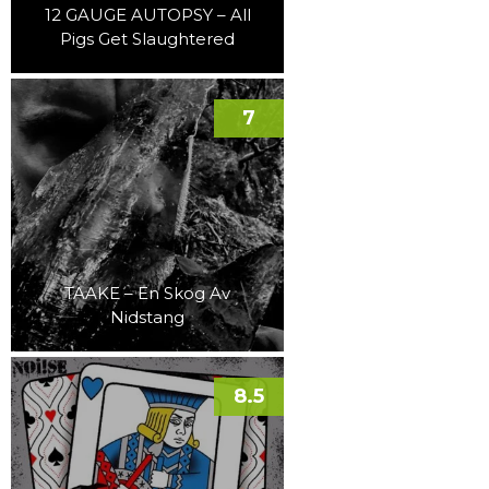
12 GAUGE AUTOPSY – All
Pigs Get Slaughtered
7
TAAKE – En Skog Av
Nidstang
8.5