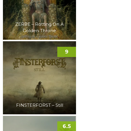
ZERRE – Rotting On A
Golden Throne
9
FINSTERFORST – Still
6.5