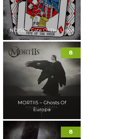
NOI!SE – Fate Of The Union
8
MORTIIS – Ghosts Of
Europa
8