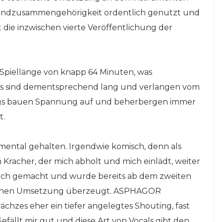
e Bandzusammengehörigkeit ordentlich genutzt und
st die inzwischen vierte Veröffentlichung der
r Spiellänge von knapp 64 Minuten, was
ngs sind dementsprechend lang und verlangen vom
ongs bauen Spannung auf und beherbergen immer
t.
rumental gehalten. Irgendwie komisch, denn als
 Kracher, der mich abholt und mich einlädt, weiter
uch gemacht und wurde bereits ab dem zweiten
lichen Umsetzung überzeugt. ASPHAGOR
chzes eher ein tiefer angelegtes Shouting, fast
fällt mir gut und diese Art von Vocals gibt den