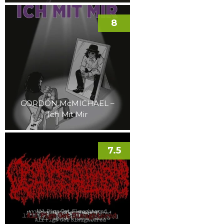
8
GORDON McMICHAEL –
Ich Mit Mir
7.5