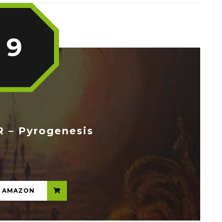
9
– Pyrogenesis
...
N AMAZON