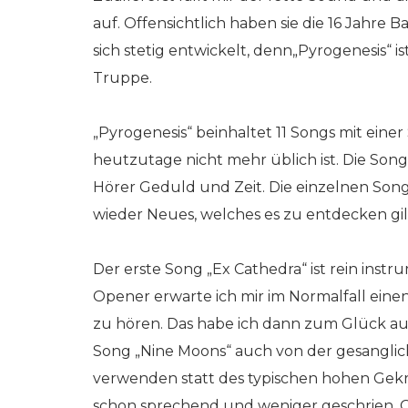
auf. Offensichtlich haben sie die 16 Jahr
sich stetig entwickelt, denn„Pyrogenesis“ i
Truppe.
„Pyrogenesis“ beinhaltet 11 Songs mit eine
heutzutage nicht mehr üblich ist. Die So
Hörer Geduld und Zeit. Die einzelnen S
wieder Neues, welches es zu entdecken gil
Der erste Song „Ex Cathedra“ ist rein inst
Opener erwarte ich mir im Normalfall einen
zu hören. Das habe ich dann zum Glück a
Song „Nine Moons“ auch von der gesang
verwenden statt des typischen hohen Gekrä
schon sprechend und weniger geschrien. Ge