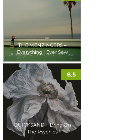
THE MENZINGERS –
Everything I Ever Saw
8.5
QUICKSAND – Bring On
The Psychics