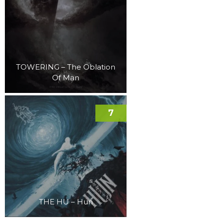
TOWERING – The Oblation
Of Man
7
THE HU – Hun