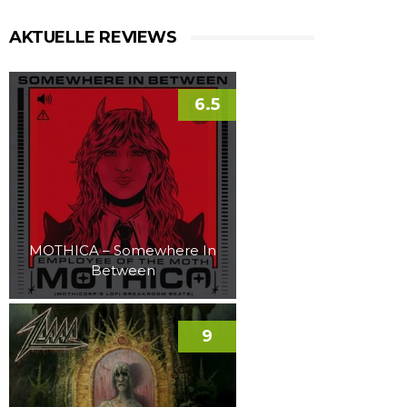
AKTUELLE REVIEWS
6.5
MOTHICA – Somewhere In
Between
9