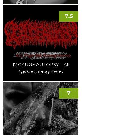
7.5
12 GAUGE AUTOPSY – All
Pigs Get Slaughtered
7