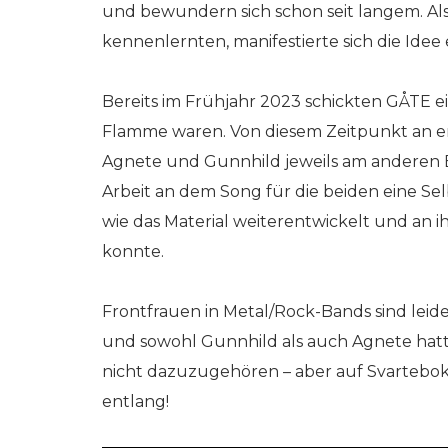
und bewundern sich schon seit langem. Als s
kennenlernten, manifestierte sich die Ide
Bereits im Frühjahr 2023 schickten GÅTE e
Flamme waren. Von diesem Zeitpunkt an en
Agnete und Gunnhild jeweils am anderen
Arbeit an dem Song für die beiden eine Sel
wie das Material weiterentwickelt und an 
konnte.
Frontfrauen in Metal/Rock-Bands sind lei
und sowohl Gunnhild als auch Agnete hatte
nicht dazuzugehören – aber auf Svartebo
entlang!