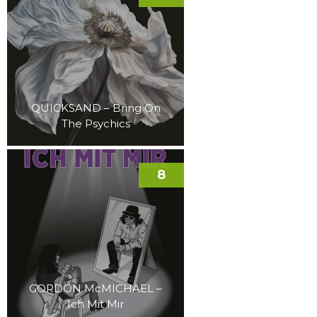
QUICKSAND – Bring On
The Psychics
8
GORDON McMICHAEL –
Ich Mit Mir