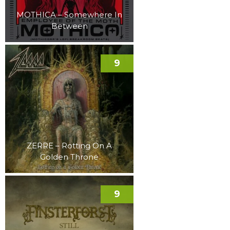
MOTHICA – Somewhere In
Between
9
ZERRE – Rotting On A
Golden Throne
9