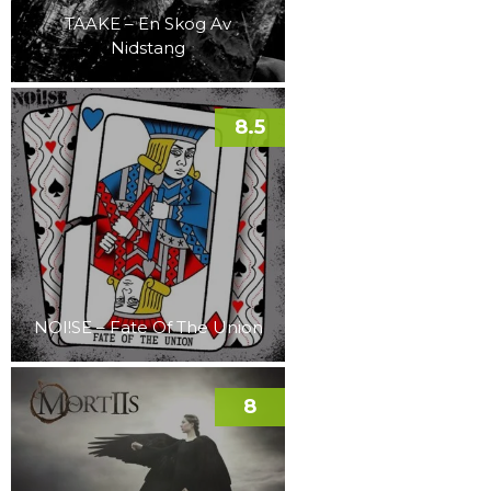
TAAKE – En Skog Av
Nidstang
8.5
NOI!SE – Fate Of The Union
8