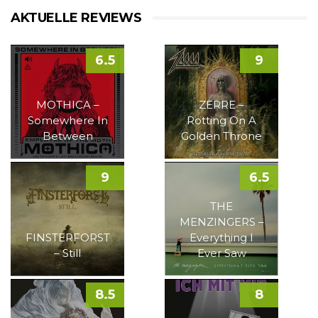
AKTUELLE REVIEWS
6.5
9
MOTHICA –
ZERRE –
Somewhere In
Rotting On A
Between
Golden Throne
9
6.5
THE
MENZINGERS –
FINSTERFORST
Everything I
– Still
Ever Saw
8.5
8