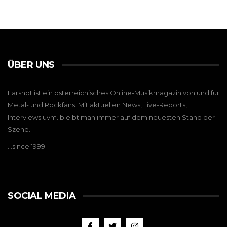
ÜBER UNS
Earshot ist ein österreichisches Online-Musikmagazin von und für
Metal- und Rockfans. Mit aktuellen News, Live-Reports,
Interviews uvm. bleibt man immer auf dem neuesten Stand der
Szene.
…since 1999
SOCIAL MEDIA