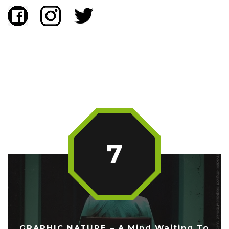
7
GRAPHIC NATURE – A Mind Waiting To