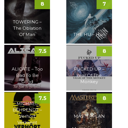
8
7
TOWERING –
The Oblation
Of Man
THE HU – Hun
7.5
8
ALICATE – Too
FUCKED UP –
Bad To Be
Year Of The
Good
Monkey
7.5
8
MICHAEL
BEHRENDT –
Verhört
MASTERPLAN
Verkannt
–