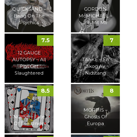
QUICKSAND –
GORDON
Bring On The
McMICHAEL –
Psychics
Ich Mit Mir
7.5
7
12 GAUGE
AUTOPSY – All
TAAKE – En
Pigs Get
Skog Av
Slaughtered
Nidstang
8.5
8
MORTIIS –
NOI!SE – Fate
Ghosts Of
Of The Union
Europa