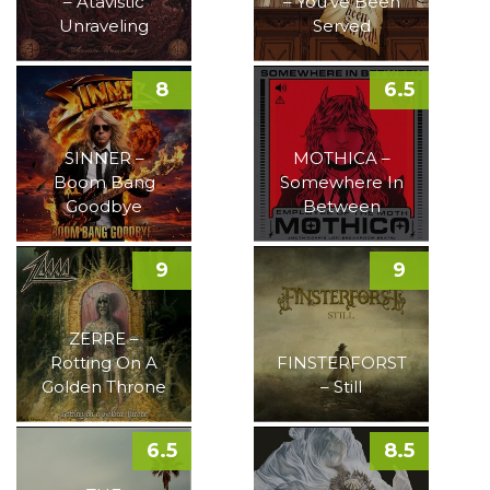
– Atavistic
– You’ve Been
Unraveling
Served
8
6.5
SINNER –
MOTHICA –
Boom Bang
Somewhere In
Goodbye
Between
9
9
ZERRE –
Rotting On A
FINSTERFORST
Golden Throne
– Still
6.5
8.5