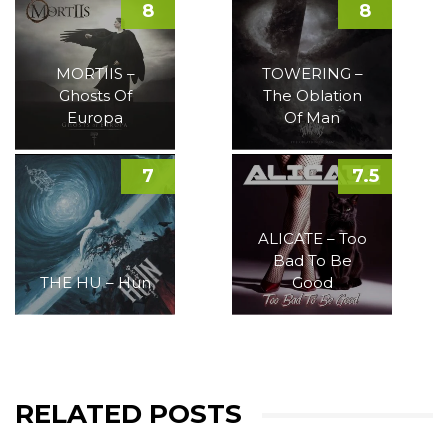
8
8
MORTIIS –
TOWERING –
Ghosts Of
The Oblation
Europa
Of Man
7
7.5
ALICATE – Too
Bad To Be
THE HU – Hun
Good
RELATED POSTS