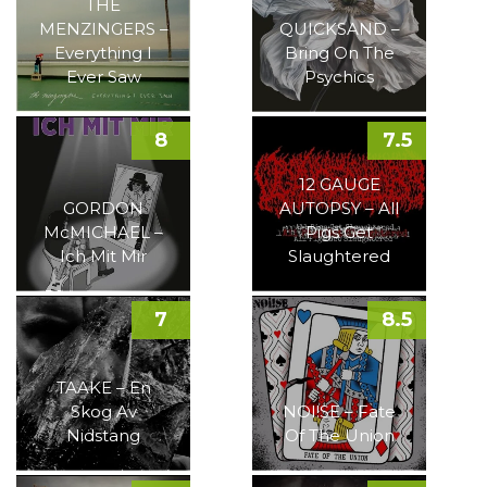
THE
MENZINGERS –
QUICKSAND –
Everything I
Bring On The
Ever Saw
Psychics
8
7.5
12 GAUGE
GORDON
AUTOPSY – All
McMICHAEL –
Pigs Get
Ich Mit Mir
Slaughtered
7
8.5
TAAKE – En
Skog Av
NOI!SE – Fate
Nidstang
Of The Union