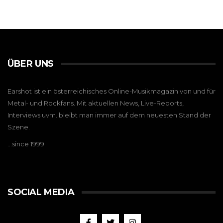
ÜBER UNS
Earshot ist ein österreichisches Online-Musikmagazin von und für
Metal- und Rockfans. Mit aktuellen News, Live-Reports,
Interviews uvm. bleibt man immer auf dem neuesten Stand der
Szene.
…since 1999
SOCIAL MEDIA