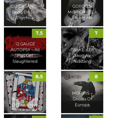
QUICKSAND –
GORDON
Bring On The
McMICHAEL –
Psychics
Ich Mit Mir
7.5
7
12 GAUGE
AUTOPSY – All
TAAKE – En
Pigs Get
Skog Av
Slaughtered
Nidstang
8.5
8
MORTIIS –
NOI!SE – Fate
Ghosts Of
Of The Union
Europa