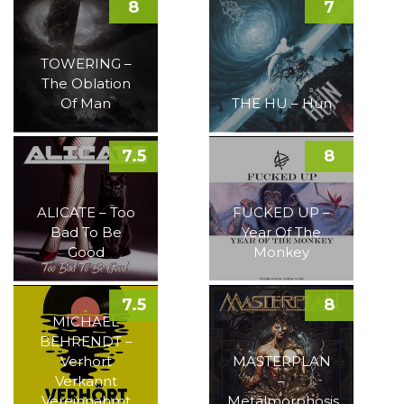
8
7
TOWERING –
The Oblation
Of Man
THE HU – Hun
7.5
8
ALICATE – Too
FUCKED UP –
Bad To Be
Year Of The
Good
Monkey
7.5
8
MICHAEL
BEHRENDT –
Verhört
MASTERPLAN
Verkannt
–
Vereinnahmt
Metalmorphosis