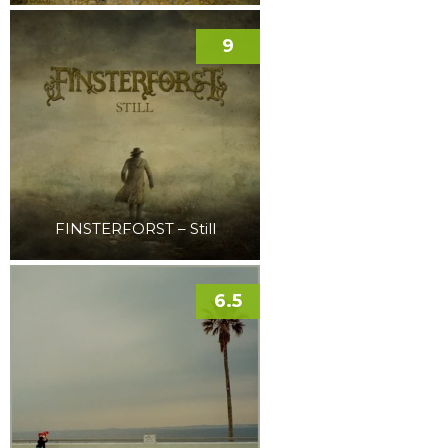
9
FINSTERFORST – Still
6.5