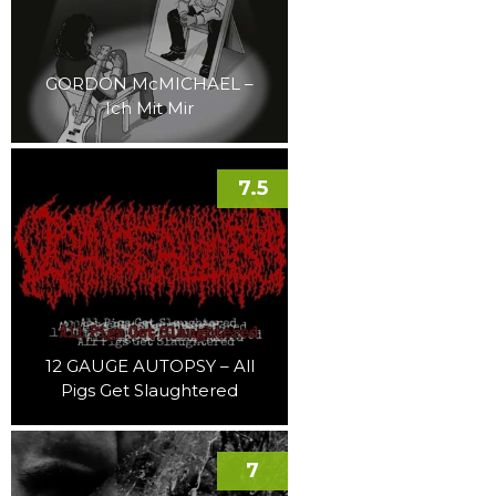
GORDON McMICHAEL –
Ich Mit Mir
7.5
12 GAUGE AUTOPSY – All
Pigs Get Slaughtered
7