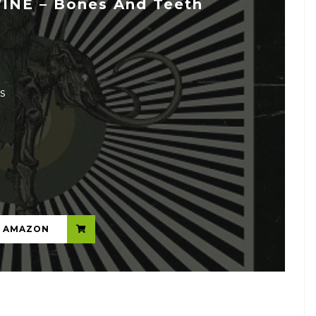
INE – Bones And Teeth
s
...
N AMAZON