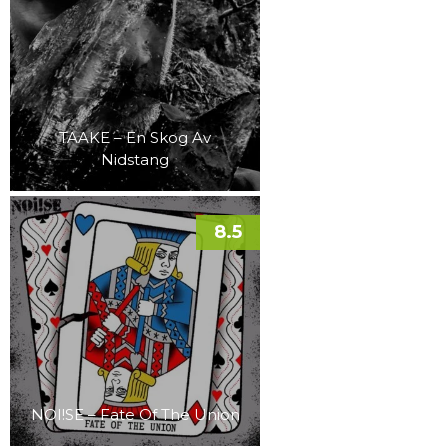
TAAKE – En Skog Av
Nidstang
8.5
NOI!SE – Fate Of The Union