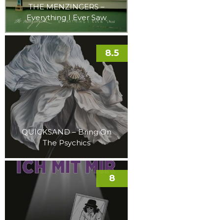
THE MENZINGERS –
Everything I Ever Saw
8.5
QUICKSAND – Bring On
The Psychics
8