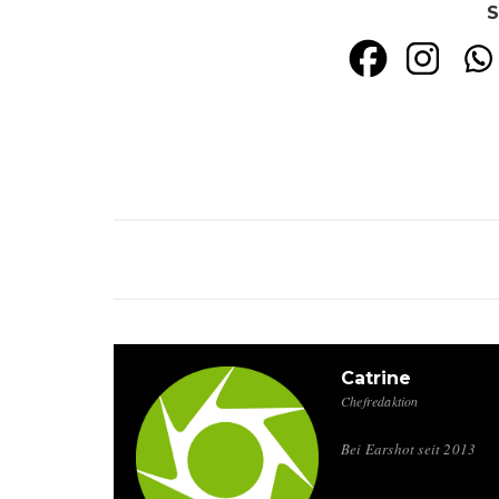
S
Catrine
Chefredaktion
Bei Earshot seit 2013