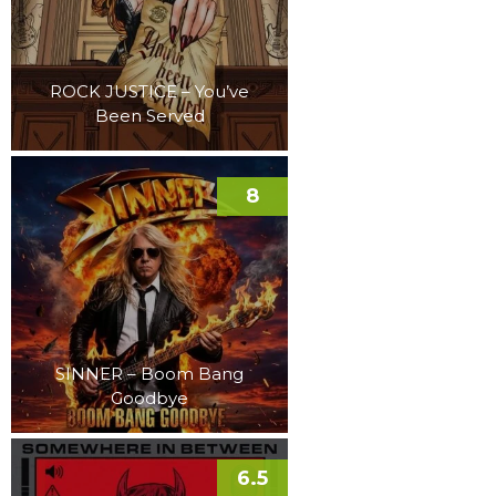
ROCK JUSTICE – You’ve
Been Served
8
SINNER – Boom Bang
Goodbye
6.5