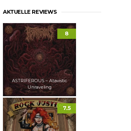
AKTUELLE REVIEWS
8
ASTRIFEROUS – Atavistic
Unraveling
7.5