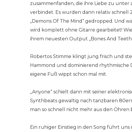
zusammenfanden, die ihre Liebe zu unt
verbindet. Es wurden dann relativ schnell
„Demons Of The Mind“ gedropped. Und was
wird komplett ohne Gitarre gearbeitet! Wie
ihrem neuesten Output „Bones And Teeth
Robertos Stimme klingt jung frisch und ste
Hammond und dominierend rhythmische D
eigene Fuß wippt schon mal mit.
„Anyone“ schielt dann mit seiner elektroni
Synthbeats gewaltig nach tanzbaren 80ern
man so schnell nicht mehr aus den Ohren
Ein ruhiger Einstieg in den Song führt un