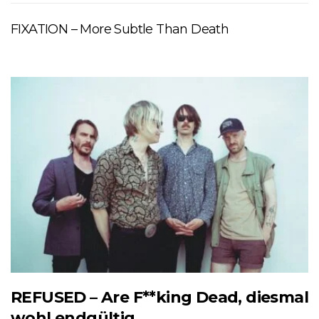
FIXATION – More Subtle Than Death
REFUSED – Are F**king Dead, diesmal
wohl endgültig