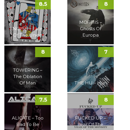
8.5
8
MORTIIS –
NOI!SE – Fate
Ghosts Of
Of The Union
Europa
8
7
TOWERING –
The Oblation
Of Man
THE HU – Hun
7.5
8
ALICATE – Too
FUCKED UP –
Bad To Be
Year Of The