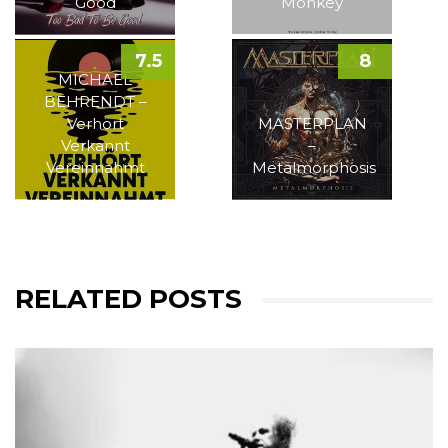
Good
Monkey
7.5
8
MICHAEL
BEHRENDT –
Verhört
MASTERPLAN
Verkannt
–
Vereinnahmt
Metalmorphosis
RELATED POSTS