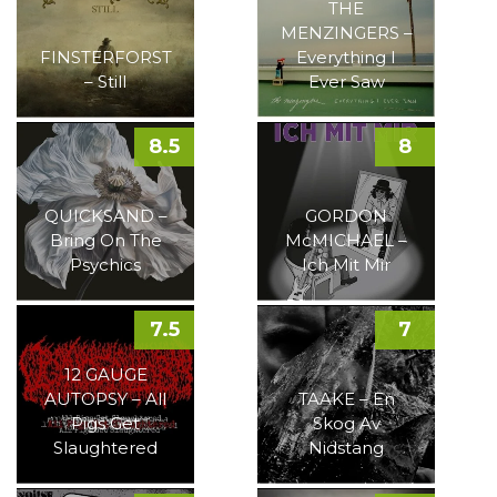
THE
MENZINGERS –
FINSTERFORST
Everything I
– Still
Ever Saw
8.5
8
QUICKSAND –
GORDON
Bring On The
McMICHAEL –
Psychics
Ich Mit Mir
7.5
7
12 GAUGE
AUTOPSY – All
TAAKE – En
Pigs Get
Skog Av
Slaughtered
Nidstang