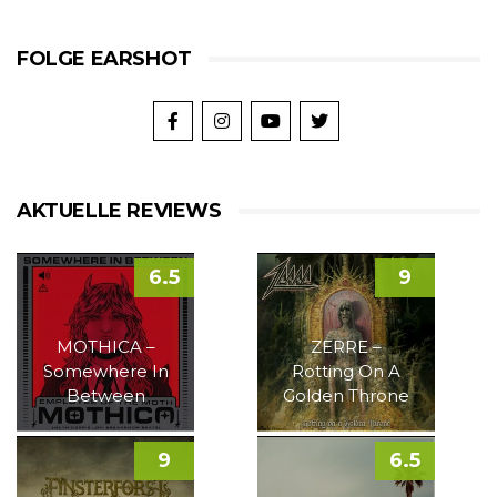
FOLGE EARSHOT
AKTUELLE REVIEWS
6.5
9
MOTHICA –
ZERRE –
Somewhere In
Rotting On A
Between
Golden Throne
9
6.5