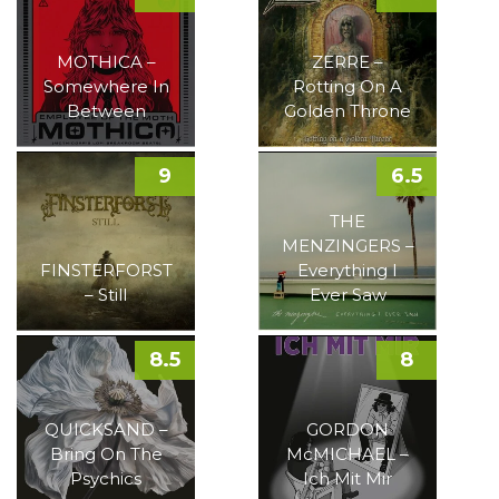
MOTHICA –
ZERRE –
Somewhere In
Rotting On A
Between
Golden Throne
9
6.5
THE
MENZINGERS –
FINSTERFORST
Everything I
– Still
Ever Saw
8.5
8
QUICKSAND –
GORDON
Bring On The
McMICHAEL –
Psychics
Ich Mit Mir