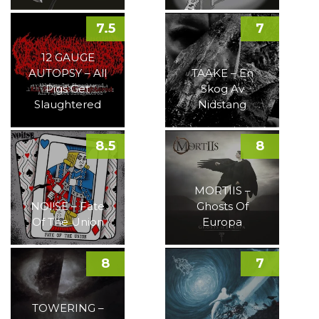
7.5
7
12 GAUGE
AUTOPSY – All
TAAKE – En
Pigs Get
Skog Av
Slaughtered
Nidstang
8.5
8
MORTIIS –
NOI!SE – Fate
Ghosts Of
Of The Union
Europa
8
7
TOWERING –