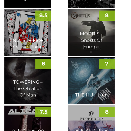
8.5
8
MORTIIS –
NOI!SE – Fate
Ghosts Of
Of The Union
Europa
8
7
TOWERING –
The Oblation
Of Man
THE HU – Hun
7.5
8
ALICATE – Too
FUCKED UP –