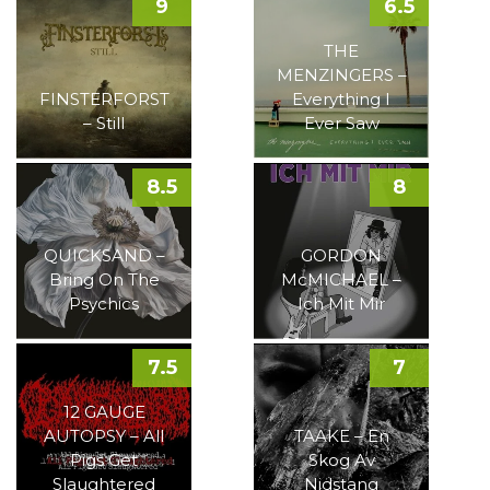
9
6.5
THE
MENZINGERS –
FINSTERFORST
Everything I
– Still
Ever Saw
8.5
8
QUICKSAND –
GORDON
Bring On The
McMICHAEL –
Psychics
Ich Mit Mir
7.5
7
12 GAUGE
AUTOPSY – All
TAAKE – En
Pigs Get
Skog Av
Slaughtered
Nidstang