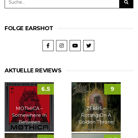
FOLGE EARSHOT
AKTUELLE REVIEWS
6.5
9
MOTHICA –
ZERRE –
Somewhere In
Rotting On A
Between
Golden Throne