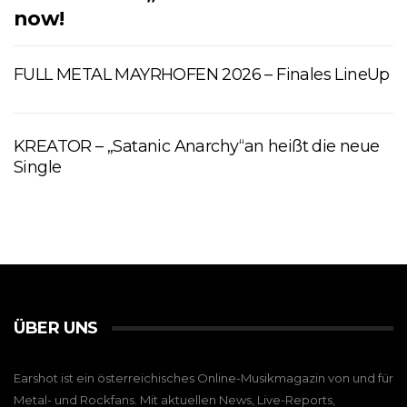
now!
FULL METAL MAYRHOFEN 2026 – Finales LineUp
KREATOR – „Satanic Anarchy“an heißt die neue
Single
ÜBER UNS
Earshot ist ein österreichisches Online-Musikmagazin von und für
Metal- und Rockfans. Mit aktuellen News, Live-Reports,