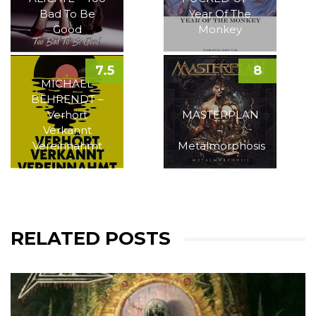
Bad To Be
Year Of The
Good
Monkey
7.5
8
MICHAEL
BEHRENDT –
Verhört
MASTERPLAN
Verkannt
–
Vereinnahmt
Metalmorphosis
RELATED POSTS