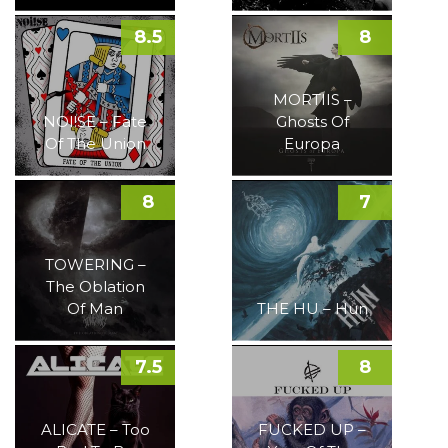
8.5
8
MORTIIS –
NOI!SE – Fate
Ghosts Of
Of The Union
Europa
8
7
TOWERING –
The Oblation
Of Man
THE HU – Hun
7.5
8
ALICATE – Too
FUCKED UP –