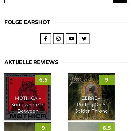
FOLGE EARSHOT
AKTUELLE REVIEWS
6.5
9
MOTHICA –
ZERRE –
Somewhere In
Rotting On A
Between
Golden Throne
9
6.5