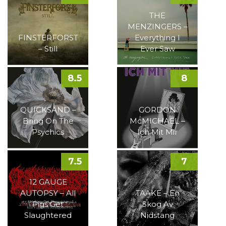
THE
MENZINGERS –
FINSTERFORST
Everything I
– Still
Ever Saw
8.5
8
QUICKSAND –
GORDON
Bring On The
McMICHAEL –
Psychics
Ich Mit Mir
7.5
7
12 GAUGE
AUTOPSY – All
TAAKE – En
Pigs Get
Skog Av
Slaughtered
Nidstang