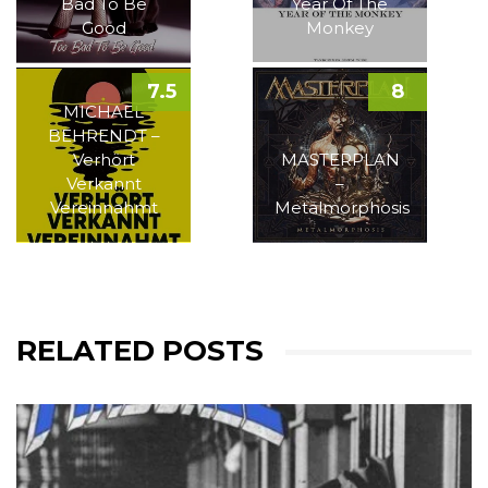
Bad To Be
Year Of The
Good
Monkey
7.5
8
MICHAEL
BEHRENDT –
Verhört
MASTERPLAN
Verkannt
–
Vereinnahmt
Metalmorphosis
RELATED POSTS