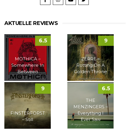
AKTUELLE REVIEWS
6.5
9
MOTHICA –
ZERRE –
Somewhere In
Rotting On A
Between
Golden Throne
9
6.5
THE
MENZINGERS –
FINSTERFORST
Everything I
– Still
Ever Saw