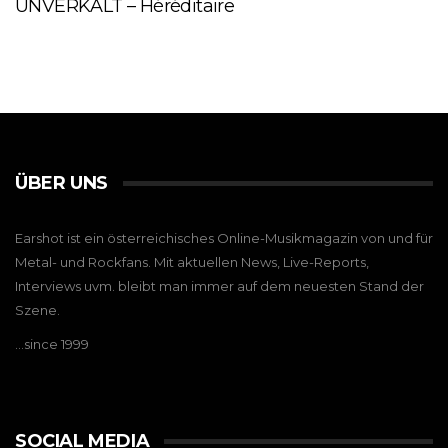
UNVERKALT – Héréditaire
ÜBER UNS
Earshot ist ein österreichisches Online-Musikmagazin von und für
Metal- und Rockfans. Mit aktuellen News, Live-Reports,
Interviews uvm. bleibt man immer auf dem neuesten Stand der
Szene.
…since 1999
SOCIAL MEDIA