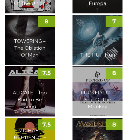
Of The Union
Europa
8
7
TOWERING –
The Oblation
Of Man
THE HU – Hun
7.5
8
ALICATE – Too
FUCKED UP –
Bad To Be
Year Of The
Good
Monkey
7.5
8
MICHAEL
BEHRENDT –